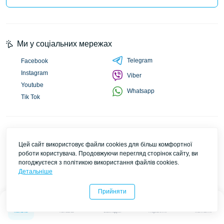
Ми у соціальних мережах
Telegram
Facebook
Instagram
Viber
Youtube
Whatsapp
Tik Tok
Популярне
Інформація
Цей сайт використовує файли cookies для більш комфортної
Зарядні станції
Публічний договір
роботи користувача. Продовжуючи перегляд сторінок сайту, ви
погоджуєтеся з політикою використання файлів cookies.
Інвертори
Доставка
Детальніше
Сонячні панелі
Оплата
Акумулятори
Обмін та повернення
Прийняти
Блоки керування BMS
Політика конфіденційності
0
0
Сонячні електростанції
Про Lirik Solar
Каталог
Головна
Закладки
Порівняти
Контакти
Зарядні станції для електромобілей
Зворотній зв'язок