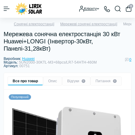
0
Клієнту
Сонячні електростанції
Мережеві сонячні електростанції
Мереже
Мережева сонячна електростанція 30 кВт
Huawei+LONGI (Інвертор-30кВт,
Панелі-31,28кВт)
Виробник:
Huawei
0
Модель:
SUN2000-30KTL-M3+68pcs/LR7-54HTH-460M
Артикул:
00751
Все про товар
Опис
Відгуки
Питання
0
0
Популярний