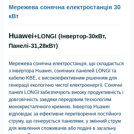
Мережева сонячна електростанція 30
кВт
Huawei
+LONGI (Інвертор-30кВт,
Панелі-31,28кВт)
Мережева сонячна електростанція, що складається
з інвертора
Huawei
, сонячних панелей
LONGI
та
кабелю
KBE
, є високоефективним рішенням для
генерації екологічно чистої електроенергії. Сонячні
панелі
LONGI
забезпечують високу продуктивність і
довговічність завдяки передовим технологіям
монокристалічного кремнію. Інвертор
Huawei
відповідає за ефективне перетворення постійного
струму, що генерується панелями, у змінний струм
для живлення споживачів або подачі в загальну