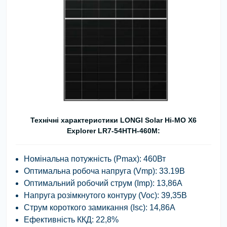
Технічні характеристики LONGI Solar Hi-MO X6
Explorer LR7-54HTH-460M:
Номінальна потужність (Pmax): 460Вт
Оптимальна робоча напруга (Vmp): 33.19В
Оптимальний робочий струм (Imp): 13,86А
Напруга розімкнутого контуру (Voc): 39,35В
Струм короткого замикання (Isc): 14,86А
Ефективність ККД: 22,8%