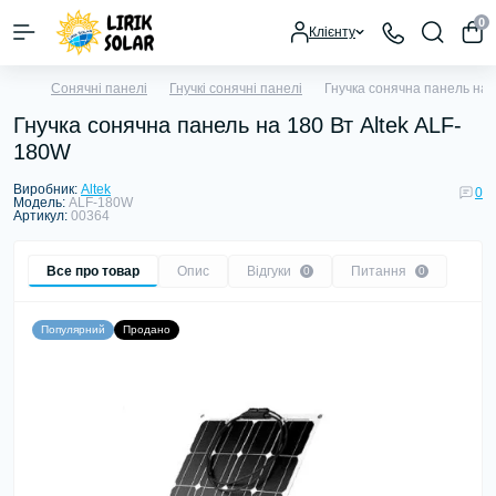
0
Клієнту
Сонячні панелі
Гнучкі сонячні панелі
Гнучка сонячна панель на 
Гнучка сонячна панель на 180 Вт Altek ALF-
180W
Виробник:
Altek
0
Модель:
ALF-180W
Артикул:
00364
Все про товар
Опис
Відгуки
Питання
0
0
Популярний
Продано