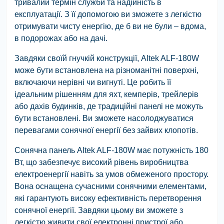
тривалий термін служби та надійність в
експлуатації. З її допомогою ви зможете з легкістю
отримувати чисту енергію, де б ви не були – вдома,
в подорожах або на дачі.
Завдяки своїй гнучкій конструкції, Altek ALF-180W
може бути встановлена на різноманітні поверхні,
включаючи нерівні чи вигнуті. Це робить її
ідеальним рішенням для яхт, кемперів, трейлерів
або дахів будинків, де традиційні панелі не можуть
бути встановлені. Ви зможете насолоджуватися
перевагами сонячної енергії без зайвих клопотів.
Сонячна панель Altek ALF-180W має потужність 180
Вт, що забезпечує високий рівень виробництва
електроенергії навіть за умов обмеженого простору.
Вона оснащена сучасними сонячними елементами,
які гарантують високу ефективність перетворення
сонячної енергії. Завдяки цьому ви зможете з
легкістю живити свої електронні пристрої або