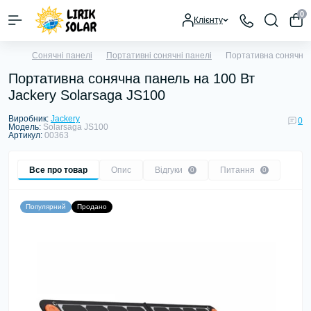
0
Клієнту
Сонячні панелі
Портативні сонячні панелі
Портативна сонячна 
Портативна сонячна панель на 100 Вт
Jackery Solarsaga JS100
Виробник:
Jackery
0
Модель:
Solarsaga JS100
Артикул:
00363
Все про товар
Опис
Відгуки
Питання
0
0
Популярний
Продано