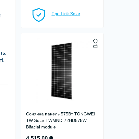
Про Lirik Solar
я
ть.
і.
Сонячна панель 575Вт TONGWEI
TW Solar TWMND-72HD575W
Bifacial module
4 515.00 ₴