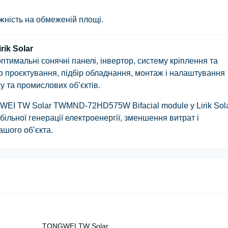
жність на обмеженій площі.
ik Solar
тимальні сонячні панелі, інвертор, систему кріплення та
о проєктування, підбір обладнання, монтаж і налаштування
у та промислових об’єктів.
GWEI TW Solar TWMND-72HD575W Bifacial module
у Lirik Sol
ільної генерації електроенергії, зменшення витрат і
ашого об’єкта.
TONGWEI TW Solar