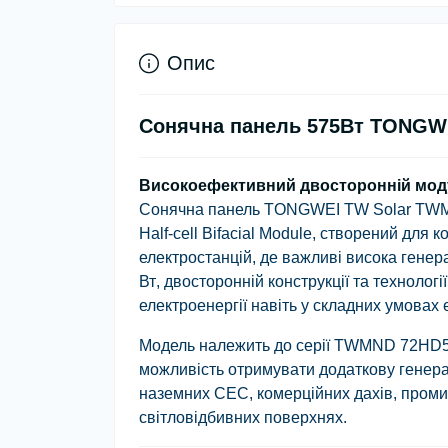
Опис
Сонячна панель 575Вт TONGWE
Високоефективний двосторонній моду
Сонячна панель
TONGWEI TW Solar T
Half-cell Bifacial Module
, створений для к
електростанцій, де важливі висока генера
Вт
, двосторонній конструкції та технолог
електроенергії навіть у складних умовах 
Модель належить до серії
TWMND 72HD5
можливість отримувати додаткову генерац
наземних СЕС, комерційних дахів, промис
світловідбивних поверхнях.