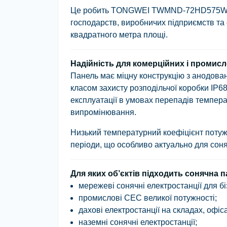
Це робить
TONGWEI TWMND-72HD575
господарств, виробничих підприємств та 
квадратного метра площі.
Надійність для комерційних і промис
Панель має міцну конструкцію з анодова
класом захисту розподільчої коробки
IP6
експлуатації в умовах перепадів темпера
випромінювання.
Низький температурний коефіцієнт потужн
періоди, що особливо актуально для соня
Для яких об’єктів підходить сонячна
мережеві сонячні електростанції для бі
промислові СЕС великої потужності;
дахові електростанції на складах, офіс
наземні сонячні електростанції;