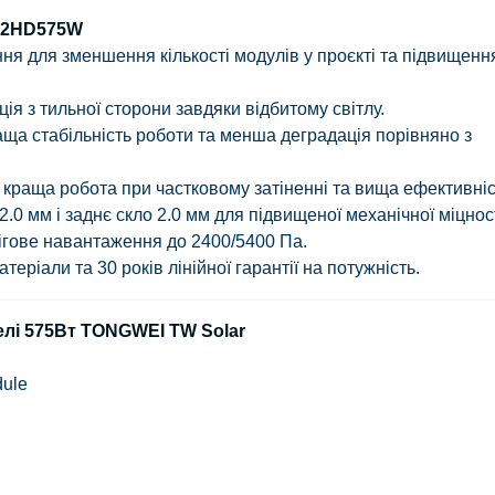
72HD575W
я для зменшення кількості модулів у проєкті та підвищенн
я з тильної сторони завдяки відбитому світлу.
ща стабільність роботи та менша деградація порівняно з
краща робота при частковому затіненні та вища ефективніс
.0 мм і заднє скло 2.0 мм для підвищеної механічної міцност
ігове навантаження до 2400/5400 Па.
теріали та 30 років лінійної гарантії на потужність.
елі 575Вт TONGWEI TW Solar
dule