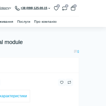
0
0
0
Клієнту
+38 (098) 125-00-15
живання
Послуги
Про компанію
l module
0
 характеристики