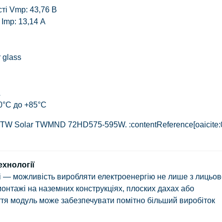
сті Vmp:
43,76 В
 Imp:
13,14 А
r glass
А
0°C до +85°C
 TW Solar TWMND 72HD575-595W. :contentReference[oaicite:
ехнології
і
— можливість виробляти електроенергію не лише з лицьово
монтажі на наземних конструкціях, плоских дахах або
ття модуль може забезпечувати помітно більший виробіток