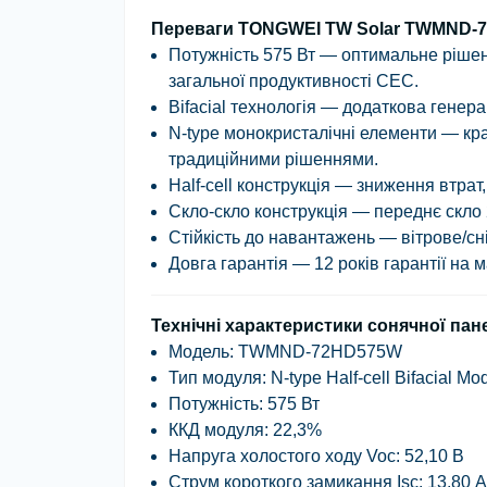
Переваги TONGWEI TW Solar TWMND-
Потужність 575 Вт
— оптимальне рішенн
загальної продуктивності СЕС.
Bifacial технологія
— додаткова генераці
N-type монокристалічні елементи
— кра
традиційними рішеннями.
Half-cell конструкція
— зниження втрат, 
Скло-скло конструкція
— переднє скло 2
Стійкість до навантажень
— вітрове/сн
Довга гарантія
— 12 років гарантії на ма
Технічні характеристики сонячної пан
Модель:
TWMND-72HD575W
Тип модуля:
N-type Half-cell Bifacial Mo
Потужність:
575 Вт
ККД модуля:
22,3%
Напруга холостого ходу Voc:
52,10 В
Струм короткого замикання Isc:
13,80 А