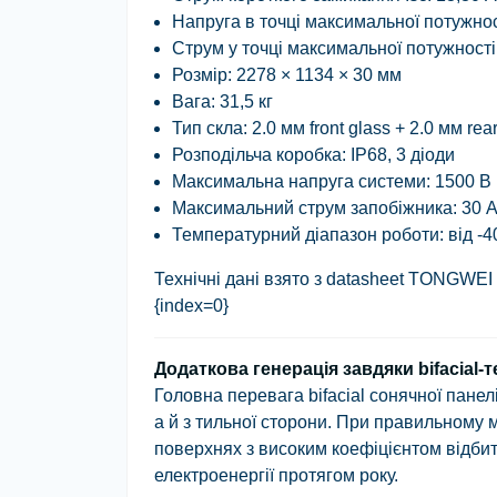
Напруга в точці максимальної потужно
Струм у точці максимальної потужності
Розмір:
2278 × 1134 × 30 мм
Вага:
31,5 кг
Тип скла:
2.0 мм front glass + 2.0 мм rea
Розподільча коробка:
IP68, 3 діоди
Максимальна напруга системи:
1500 В
Максимальний струм запобіжника:
30 
Температурний діапазон роботи:
від -4
Технічні дані взято з datasheet TONGWEI
{index=0}
Додаткова генерація завдяки bifacial-т
Головна перевага
bifacial сонячної панел
а й з тильної сторони. При правильному 
поверхнях з високим коефіцієнтом відби
електроенергії протягом року.