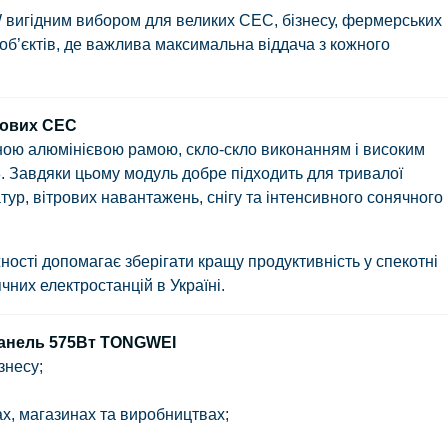
W
вигідним вибором для великих СЕС, бізнесу, фермерських
об’єктів, де важлива максимальна віддача з кожного
лових СЕС
ною алюмінієвою рамою, скло-скло виконанням і високим
8
. Завдяки цьому модуль добре підходить для тривалої
тур, вітрових навантажень, снігу та інтенсивного сонячного
ості допомагає зберігати кращу продуктивність у спекотні
чних електростанцій в Україні.
 панель 575Вт TONGWEI
знесу;
ах, магазинах та виробництвах;