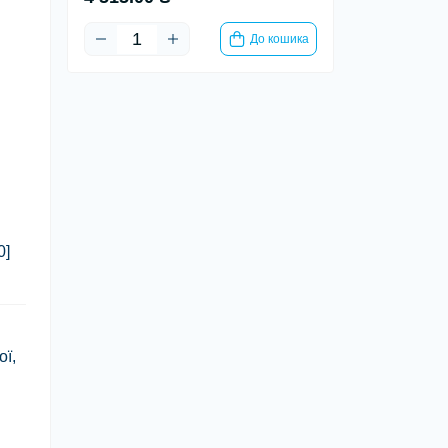
До кошика
0]
ї,