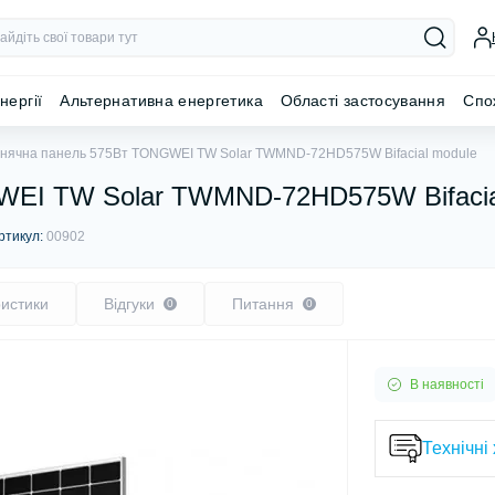
нергії
Альтернативна енергетика
Області застосування
Спо
нячна панель 575Вт TONGWEI TW Solar TWMND-72HD575W Bifacial module
WEI TW Solar TWMND-72HD575W Bifacia
ртикул:
00902
истики
Відгуки
Питання
0
0
В наявності
Технічні