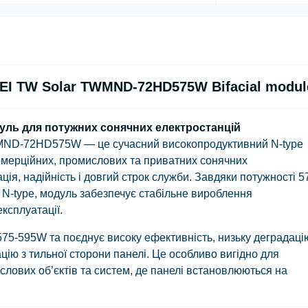
I TW Solar TWMND-72HD575W Bifacial modul
ль для потужних сонячних електростанцій
WMND-72HD575W
— це сучасний високопродуктивний
N-type
омерційних, промислових та приватних сонячних
ція, надійність і довгий строк служби. Завдяки потужності
5
ії N-type, модуль забезпечує стабільне вироблення
експлуатації.
75-595W
та поєднує високу ефективність, низьку деградацію
ію з тильної сторони панелі. Це особливо вигідно для
лових об’єктів та систем, де панелі встановлюються на