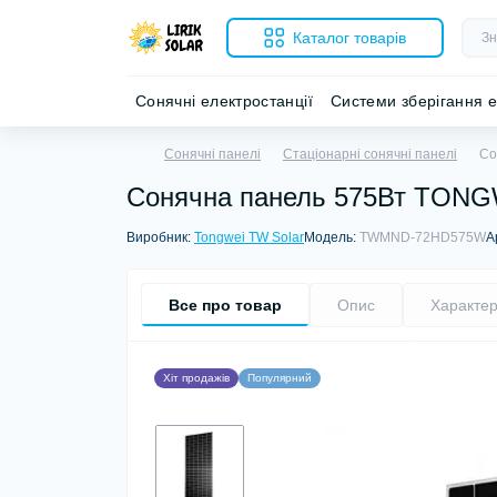
Каталог товарів
Сонячні електростанції
Системи зберігання е
Сонячні панелі
Стаціонарні сонячні панелі
Со
Сонячна панель 575Вт TONG
Виробник:
Tongwei TW Solar
Модель:
TWMND-72HD575W
А
Все про товар
Опис
Характер
Хіт продажів
Популярний