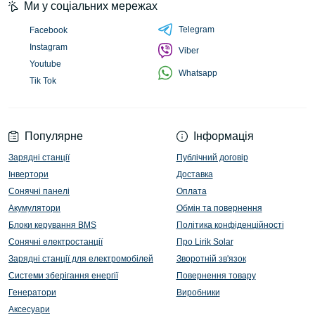
Ми у соціальних мережах
Telegram
Facebook
Instagram
Viber
Youtube
Whatsapp
Tik Tok
Популярне
Інформація
Зарядні станції
Публічний договір
Інвертори
Доставка
Сонячні панелі
Оплата
Акумулятори
Обмін та повернення
Блоки керування BMS
Політика конфіденційності
Сонячні електростанції
Про Lirik Solar
Зарядні станції для електромобілей
Зворотній зв'язок
Системи зберігання енергії
Повернення товару
Генератори
Виробники
Аксесуари