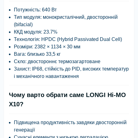
Потужність
: 640 Вт
Тип модуля
: монокристалічний, двосторонній
(bifacial)
ККД модуля
: 23.7%
Технологія
: HPDC (Hybrid Passivated Dual Cell)
Розміри
: 2382 × 1134 × 30 мм
Вага
: близько 33,5 кг
Скло
: двостороннє термозагартоване
Захист
: IP68, стійкість до PID, високих температур
і механічного навантаження
Чому варто обрати саме LONGI Hi-MO
X10?
Підвищена продуктивність завдяки двосторонній
генерації
Сучасні елементи з низькою деградацією