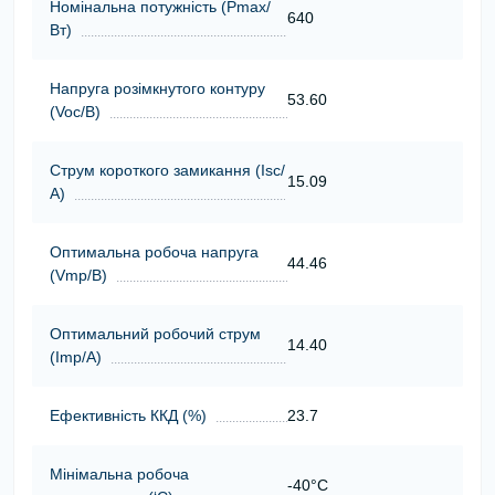
Номінальна потужність (Pmax/
640
Вт)
Напруга розімкнутого контуру
53.60
(Voc/В)
Струм короткого замикання (Isc/
15.09
А)
Оптимальна робоча напруга
44.46
(Vmp/В)
Оптимальний робочий струм
14.40
(Imp/А)
Ефективність ККД (%)
23.7
Мінімальна робоча
-40°C