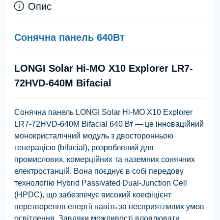
Опис
Сонячна панель 640Вт
LONGI Solar Hi-MO X10 Explorer LR7-
72HVD-640M Bifacial
Сонячна панель
LONGI Solar Hi-MO X10 Explorer
LR7-72HVD-640M Bifacial 640 Вт
— це інноваційний
монокристалічний модуль з двосторонньою
генерацією (bifacial), розроблений для
промислових, комерційних та наземних сонячних
електростанцій. Вона поєднує в собі передову
технологію
Hybrid Passivated Dual-Junction Cell
(HPDC)
, що забезпечує високий коефіцієнт
перетворення енергії навіть за несприятливих умов
освітлення. Завдяки можливості вловлювати