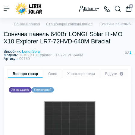
0
Клієнту
Сонячні панелі
Стаціонарні сонячні панелі
Сонячна панель 640В
Сонячна панель 640Вт LONGI Solar Hi-MO
X10 Explorer LR7-72HVD-640M Bifacial
Виробник:
Longi Solar
1
Модель:
Hi-MO X10 Explorer LR7-72HVD-640M
Артикул:
00789
Все про товар
Опис
Характеристики
Відгуки
1
Хіт продажів
Популярний