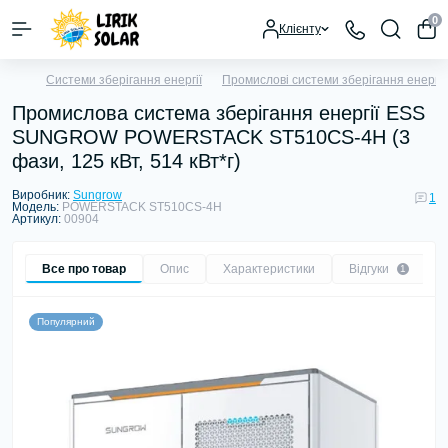
0
Клієнту
Системи зберігання енергії
Промислові системи зберігання енергії
Промислова система зберігання енергії ESS
SUNGROW POWERSTACK ST510CS-4H (3
фази, 125 кВт, 514 кВт*г)
Виробник:
Sungrow
1
Модель:
POWERSTACK ST510CS-4H
Артикул:
00904
Все про товар
Опис
Характеристики
Відгуки
1
Популярний