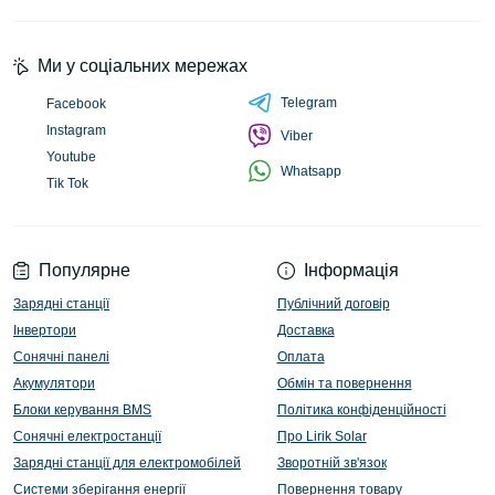
Ми у соціальних мережах
Telegram
Facebook
Instagram
Viber
Youtube
Whatsapp
Tik Tok
Популярне
Інформація
Зарядні станції
Публічний договір
Інвертори
Доставка
Сонячні панелі
Оплата
Акумулятори
Обмін та повернення
Блоки керування BMS
Політика конфіденційності
Сонячні електростанції
Про Lirik Solar
Зарядні станції для електромобілей
Зворотній зв'язок
Системи зберігання енергії
Повернення товару