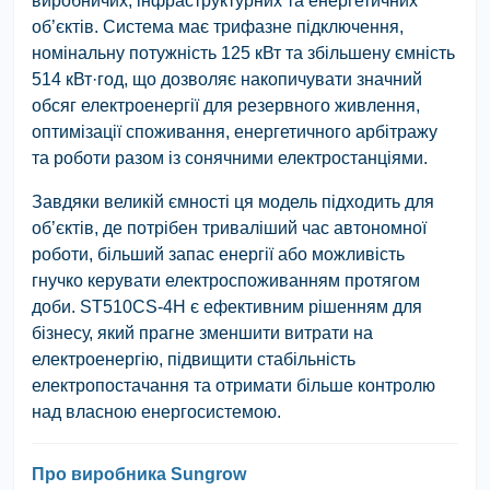
виробничих, інфраструктурних та енергетичних
об’єктів. Система має трифазне підключення,
номінальну потужність
125 кВт
та збільшену ємність
514 кВт·год
, що дозволяє накопичувати значний
обсяг електроенергії для резервного живлення,
оптимізації споживання, енергетичного арбітражу
та роботи разом із сонячними електростанціями.
Завдяки великій ємності ця модель підходить для
об’єктів, де потрібен триваліший час автономної
роботи, більший запас енергії або можливість
гнучко керувати електроспоживанням протягом
доби.
ST510CS-4H
є ефективним рішенням для
бізнесу, який прагне зменшити витрати на
електроенергію, підвищити стабільність
електропостачання та отримати більше контролю
над власною енергосистемою.
Про виробника Sungrow