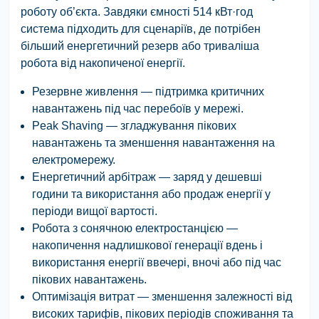
роботу об’єкта. Завдяки ємності
514 кВт·год
система підходить для сценаріїв, де потрібен
більший енергетичний резерв або триваліша
робота від накопиченої енергії.
Резервне живлення
— підтримка критичних
навантажень під час перебоїв у мережі.
Peak Shaving
— згладжування пікових
навантажень та зменшення навантаження на
електромережу.
Енергетичний арбітраж
— заряд у дешевші
години та використання або продаж енергії у
періоди вищої вартості.
Робота з сонячною електростанцією
—
накопичення надлишкової генерації вдень і
використання енергії ввечері, вночі або під час
пікових навантажень.
Оптимізація витрат
— зменшення залежності від
високих тарифів, пікових періодів споживання та