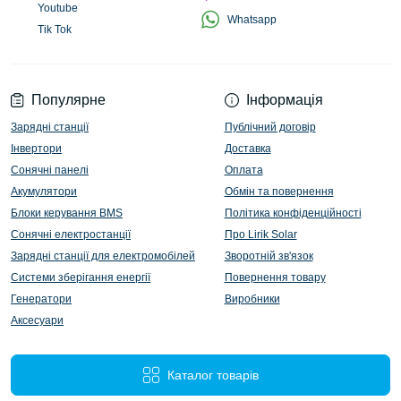
Youtube
Whatsapp
Tik Tok
Популярне
Інформація
Зарядні станції
Публічний договір
Інвертори
Доставка
Сонячні панелі
Оплата
Акумулятори
Обмін та повернення
Блоки керування BMS
Політика конфіденційності
Сонячні електростанції
Про Lirik Solar
Зарядні станції для електромобілей
Зворотній зв'язок
Системи зберігання енергії
Повернення товару
Генератори
Виробники
Аксесуари
Каталог товарів