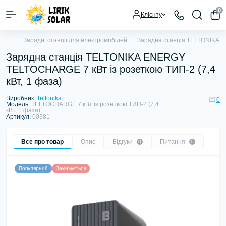
0
Клієнту
Зарядні станції для електромобілей
Зарядна станція TELTONIKA E
Зарядна станція TELTONIKA ENERGY
TELTOCHARGE 7 кВт із розеткою ТИП-2 (7,4
кВт, 1 фаза)
Виробник:
Teltonika
0
Модель:
TELTOCHARGE 7 кВт із розеткою ТИП-2 (7,4
кВт, 1 фаза)
Артикул:
00381
Все про товар
Опис
Відгуки
Питання
0
0
Популярний
Закінчується