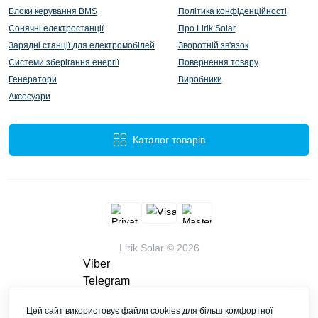
Блоки керування BMS
Політика конфіденційності
Сонячні електростанції
Про Lirik Solar
Зарядні станції для електромобілей
Зворотній зв'язок
Системи зберігання енергії
Повернення товару
Генератори
Виробники
Аксесуари
Каталог товарів
Lirik Solar © 2026
Viber
Telegram
WhatsApp
Цей сайт використовує файли cookies для більш комфортної
liriksolarcompany@gmail.com