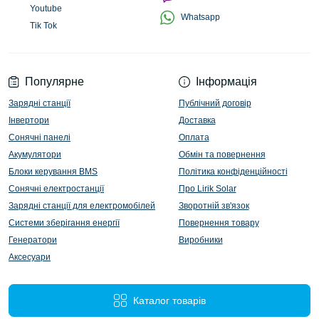
Youtube
Whatsapp
Tik Tok
Популярне
Інформація
Зарядні станції
Публічний договір
Інвертори
Доставка
Сонячні панелі
Оплата
Акумулятори
Обмін та повернення
Блоки керування BMS
Політика конфіденційності
Сонячні електростанції
Про Lirik Solar
Зарядні станції для електромобілей
Зворотній зв'язок
Системи зберігання енергії
Повернення товару
Генератори
Виробники
Аксесуари
Каталог товарів