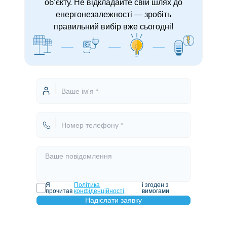
об’єкту. Не відкладайте свій шлях до
енергонезалежності — зробіть
правильний вибір вже сьогодні!
Я
Політика
і згоден з
прочитав
конфіденційності
вимогами
Надіслати заявку