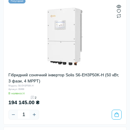
Популярний
Гібридний сонячний інвертор Solis S6-EH3P50K-H (50 кВт,
3 фази, 4 MPPT)
Модель: S6-EH3P50K-H
Артикул: 00498
В наявності
2
194 145.00 ₴