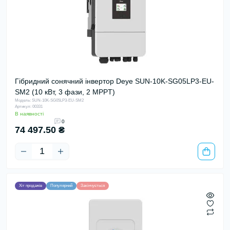
Гібридний сонячний інвертор Deye SUN-10K-SG05LP3-EU-
SM2 (10 кВт, 3 фази, 2 MPPT)
Модель: SUN-10K-SG05LP3-EU-SM2
Артикул: 00331
В наявності
0
74 497.50 ₴
Хіт продажів
Популярний
Закінчується