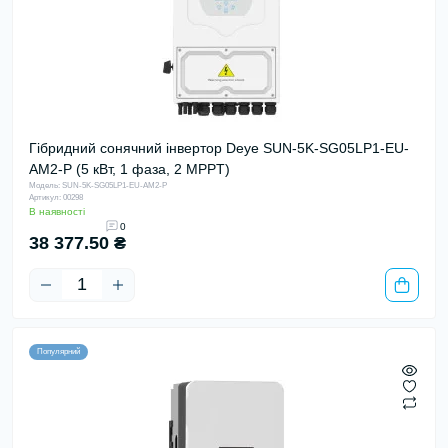
Гібридний сонячний інвертор Deye SUN-5K-SG05LP1-EU-
AM2-P (5 кВт, 1 фаза, 2 MPPT)
Модель: SUN-5K-SG05LP1-EU-AM2-P
Артикул: 00298
В наявності
0
38 377.50 ₴
Популярний