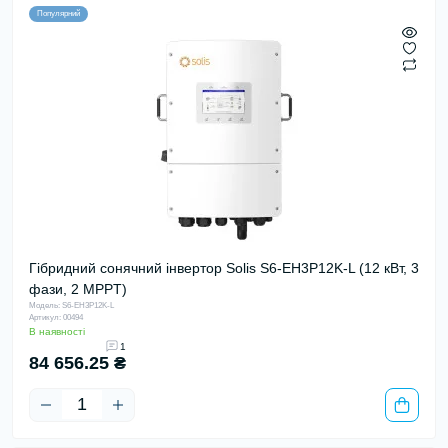
Популярний
Гібридний сонячний інвертор Solis S6-EH3P12K-L (12 кВт, 3
фази, 2 MPPT)
Модель: S6-EH3P12K-L
Артикул: 00494
В наявності
1
84 656.25 ₴