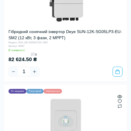
Гібридний сонячний інвертор Deye SUN-12K-SG05LP3-EU-
SM2 (12 кВт, 3 фази, 2 MPPT)
Модель: SUN-12K-SG05LP3-EU-SM2
Артикул: 00337
В наявності
0
82 624.50 ₴
Хіт продажів
Популярний
Закінчується