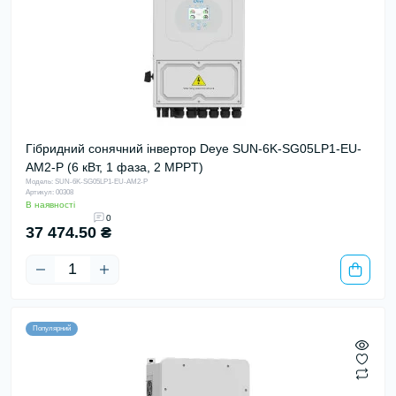
Гібридний сонячний інвертор Deye SUN-6K-SG05LP1-EU-
AM2-P (6 кВт, 1 фаза, 2 MPPT)
Модель: SUN-6K-SG05LP1-EU-AM2-P
Артикул: 00308
В наявності
0
37 474.50 ₴
Популярний