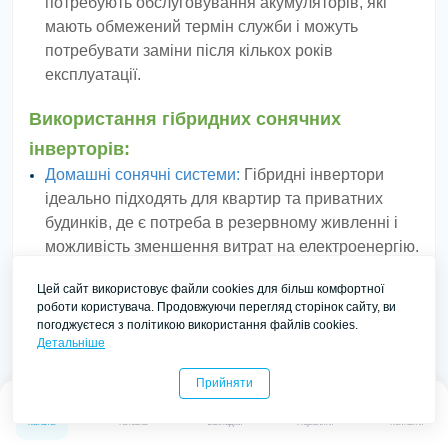
потребують обслуговування акумуляторів, які
мають обмежений термін служби і можуть
потребувати заміни після кількох років
експлуатації.
Використання гібридних сонячних
інверторів:
Домашні сонячні системи:
Гібридні інвертори
ідеально підходять для квартир та приватних
будинків, де є потреба в резервному живленні і
можливість зменшення витрат на електроенергію.
Комерційні будівлі:
Використовуються в офісах і
Цей сайт використовує файли cookies для більш комфортної
підприємствах для зниження витрат на
роботи користувача. Продовжуючи перегляд сторінок сайту, ви
енергетичні ресурси і забезпечення резервного
погоджуєтеся з політикою використання файлів cookies.
живлення.
Детальніше
Віддалені об'єкти:
Підходять для віддалених
Прийняти
ділянок і об'єктів, де доступ до централізованої
0
0
електромережі обмежений або відсутній.
Каталог
Головна
Закладки
Порівняти
Контакти