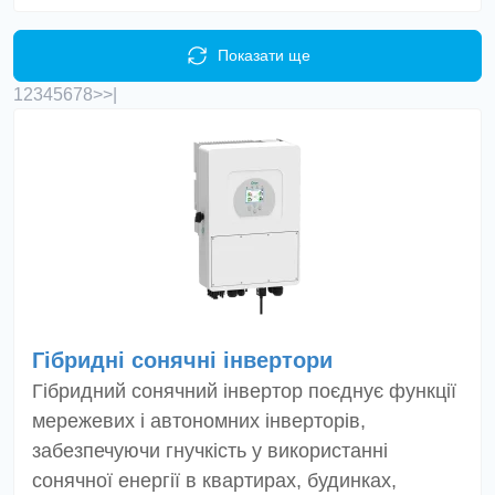
Показати ще
1
2
3
4
5
6
7
8
>
>|
Гібридні сонячні інвертори
Гібридний сонячний інвертор поєднує функції
мережевих і автономних інверторів,
забезпечуючи гнучкість у використанні
сонячної енергії в квартирах, будинках,