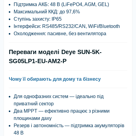
Підтримка АКБ
: 48 В (LiFePO4, AGM, GEL)
Максимальний ККД
: до 97,6%
Ступінь захисту
: IP65
Інтерфейси
: RS485/RS232/CAN, WiFi/Bluetooth
Охолодження
: пасивне, без вентилятора
Переваги моделі Deye SUN-5K-
SG05LP1-EU-AM2-P
Чому її обирають для дому та бізнесу
Для однофазних систем
— ідеально під
приватний сектор
Два MPPT
— ефективно працює з різними
площинами даху
Резерв і автономність
— підтримка акумуляторів
48 В