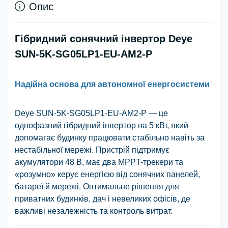
Опис
Гібридний сонячний інвертор Deye
SUN-5K-SG05LP1-EU-AM2-P
Надійна основа для автономної енергосистеми
Deye SUN-5K-SG05LP1-EU-AM2-P
— це
однофазний гібридний інвертор на 5 кВт, який
допомагає будинку працювати стабільно навіть за
нестабільної мережі. Пристрій підтримує
акумулятори 48 В, має два MPPT-трекери та
«розумно» керує енергією від сонячних панелей,
батареї й мережі. Оптимальне рішення для
приватних будинків, дач і невеликих офісів, де
важливі незалежність та контроль витрат.