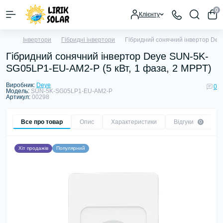
0
Клієнту
Інвертори
Гібридні інвертори
Гібридний сонячний інвертор Dey
Гібридний сонячний інвертор Deye SUN-5K-
SG05LP1-EU-AM2-P (5 кВт, 1 фаза, 2 MPPT)
Виробник:
Deye
0
Модель:
SUN-5K-SG05LP1-EU-AM2-P
Артикул:
00298
Все про товар
Опис
Характеристики
Відгуки
0
Хіт продажів
Популярний