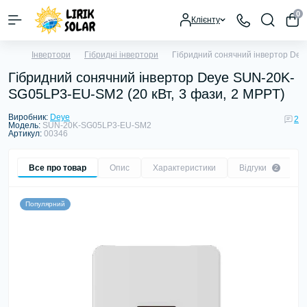
0
Клієнту
Інвертори
Гібридні інвертори
Гібридний сонячний інвертор Dey
Гібридний сонячний інвертор Deye SUN-20K-
SG05LP3-EU-SM2 (20 кВт, 3 фази, 2 MPPT)
Виробник:
Deye
2
Модель:
SUN-20K-SG05LP3-EU-SM2
Артикул:
00346
Все про товар
Опис
Характеристики
Відгуки
2
Популярний