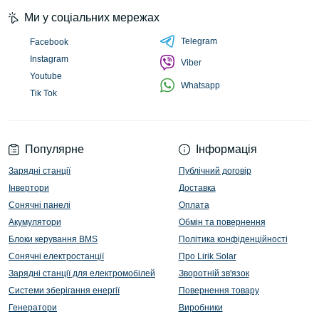
Ми у соціальних мережах
Telegram
Facebook
Instagram
Viber
Youtube
Whatsapp
Tik Tok
Популярне
Інформація
Зарядні станції
Публічний договір
Інвертори
Доставка
Сонячні панелі
Оплата
Акумулятори
Обмін та повернення
Блоки керування BMS
Політика конфіденційності
Сонячні електростанції
Про Lirik Solar
Зарядні станції для електромобілей
Зворотній зв'язок
Системи зберігання енергії
Повернення товару
Генератори
Виробники