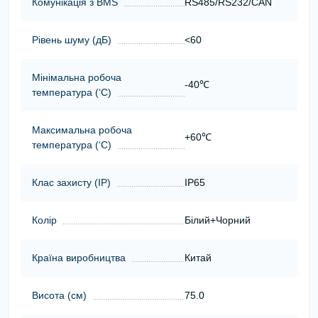
Комунікація з BMS
RS485/RS232/CAN
Рівень шуму (дБ)
<60
Мінімальна робоча
-40℃
температура (‘С)
Максимальна робоча
+60℃
температура (‘С)
Клас захисту (ІР)
IP65
Колір
Білий+Чорний
Країна виробництва
Китай
Висота (cм)
75.0