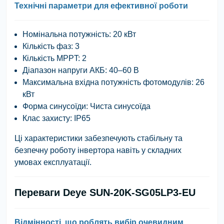
Технічні параметри для ефективної роботи
Номінальна потужність:
20 кВт
Кількість фаз:
3
Кількість MPPT:
2
Діапазон напруги АКБ:
40–60 В
Максимальна вхідна потужність фотомодулів:
26
кВт
Форма синусоїди:
Чиста синусоїда
Клас захисту:
IP65
Ці характеристики забезпечують стабільну та
безпечну роботу інвертора навіть у складних
умовах експлуатації.
Переваги Deye SUN-20K-SG05LP3-EU
Відмінності, що роблять вибір очевидним