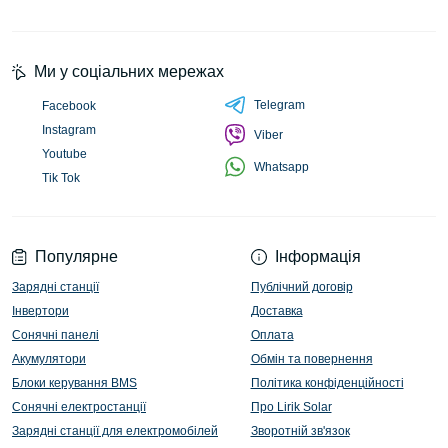
Ми у соціальних мережах
Telegram
Facebook
Instagram
Viber
Youtube
Whatsapp
Tik Tok
Популярне
Інформація
Зарядні станції
Публічний договір
Інвертори
Доставка
Сонячні панелі
Оплата
Акумулятори
Обмін та повернення
Блоки керування BMS
Політика конфіденційності
Сонячні електростанції
Про Lirik Solar
Зарядні станції для електромобілей
Зворотній зв'язок