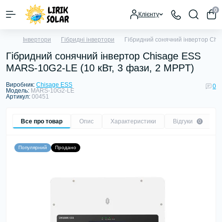
0
Клієнту
Інвертори
Гібридні інвертори
Гібридний сонячний інвертор Chi
Гібридний сонячний інвертор Chisage ESS
MARS-10G2-LE (10 кВт, 3 фази, 2 MPPT)
Виробник:
Chisage ESS
0
Модель:
MARS-10G2-LE
Артикул:
00451
Все про товар
Опис
Характеристики
Відгуки
0
Популярний
Продано