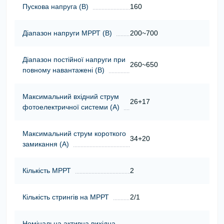
Пускова напруга (В)
160
Діапазон напруги МРРТ (В)
200~700
Діапазон постійної напруги при
260~650
повному навантажені (В)
Максимальний вхідний струм
26+17
фотоелектричної системи (А)
Максимальний струм короткого
34+20
замикання (А)
Кількість МРРТ
2
Кількість стрингів на МРРТ
2/1
Номінальна активна вихідна