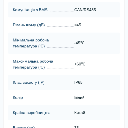
Комунікація з BMS
CAN/RS485
Рівень шуму (дБ)
≤45
Мінімальна робоча
-45℃
температура (‘С)
Максимальна робоча
+60℃
температура (‘С)
Клас захисту (ІР)
IP65
Колір
Білий
Країна виробництва
Китай
Висота (cм)
73