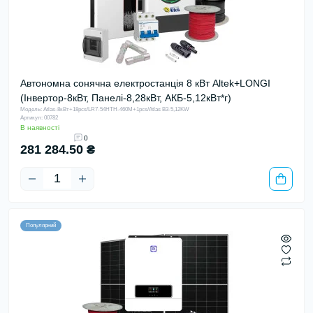
Автономна сонячна електростанція 8 кВт Altek+LONGI
(Інвертор-8кВт, Панелі-8,28кВт, АКБ-5,12кВт*г)
Модель: Atlas-8кВт+18pcs/LR7-54HTH-460M+1pcs/Atlas B3-5,12KW
Артикул: 00782
В наявності
0
281 284.50 ₴
Популярний