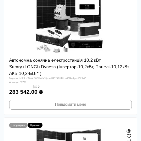
Автономна сонячна електростанція 10,2 кВт
Sumry+LONGI+Dyness (Інвертор-10,2кВт, Панелі-10,12кВт,
АКБ-10,24кВт*г)
Модель: MPS-V MAX 10.2KW+18pcs/LR7-54HTH-460M+2pcs/DL5.0C
Артикул: 00778
0
283 542.00 ₴
Повідомити мене
Популярний
Продано