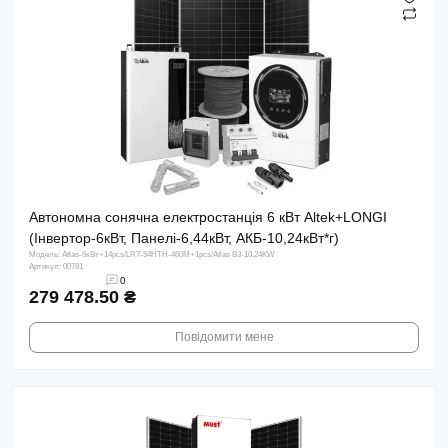
Автономна сонячна електростанція 6 кВт Altek+LONGI
(Інвертор-6кВт, Панелі-6,44кВт, АКБ-10,24кВт*г)
Модель: Atlas-6кВт+14pcs/LR7-54HTH-460M+1pcs/Atlas B3-10,24KW
Артикул: 00781
0
279 478.50 ₴
Повідомити мене