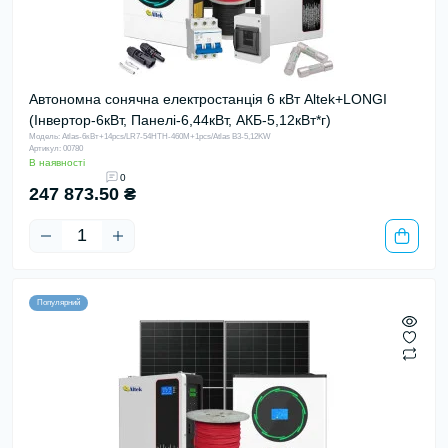
Автономна сонячна електростанція 6 кВт Altek+LONGI
(Інвертор-6кВт, Панелі-6,44кВт, АКБ-5,12кВт*г)
Модель: Atlas-6кВт+14pcs/LR7-54HTH-460M+1pcs/Atlas B3-5,12KW
Артикул: 00780
В наявності
0
247 873.50 ₴
Популярний