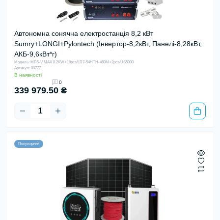
Автономна сонячна електростанція 8,2 кВт
Sumry+LONGI+Pylontech (Інвертор-8,2кВт, Панелі-8,28кВт,
АКБ-9,6кВт*г)
Модель: MPS-V MAX 8.2KW+18pcs/LR7-54HTH-460M+2pcs/US5000
Артикул: 00777
В наявності
0
339 979.50 ₴
Популярний