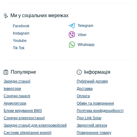
Ми у соціальних мережах
Telegram
Facebook
Instagram
Viber
Youtube
Whatsapp
Tik Tok
Популярне
Інформація
Зарядні станції
Публічний договір
Інвертори
Доставка
Сонячні панелі
Оплата
Акумулятори
Обмін та повернення
Блоки керування BMS
Політика конфіденційності
Сонячні електростанції
Про Lirik Solar
Зарядні станції для електромобілей
Зворотній зв'язок
Системи зберігання енергії
Повернення товару