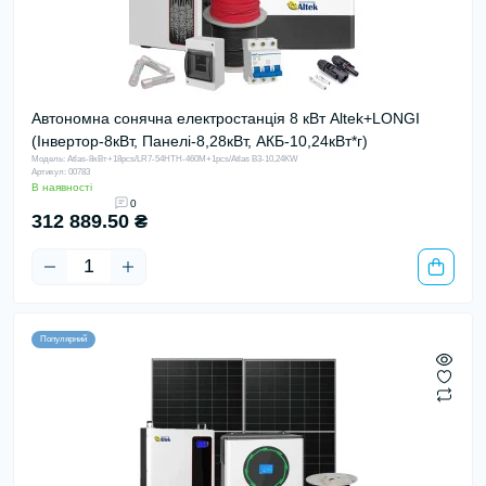
Автономна сонячна електростанція 8 кВт Altek+LONGI
(Інвертор-8кВт, Панелі-8,28кВт, АКБ-10,24кВт*г)
Модель: Atlas-8кВт+18pcs/LR7-54HTH-460M+1pcs/Atlas B3-10,24KW
Артикул: 00783
В наявності
0
312 889.50 ₴
Популярний