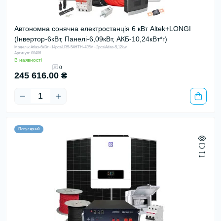
Автономна сонячна електростанція 6 кВт Altek+LONGI
(Інвертор-6кВт, Панелі-6,09кВт, АКБ-10,24кВт*г)
Модель: Atlas-6кВт+14pcs/LR5-54HTH-435M+2pcs/Atlas-5,12kw
Артикул: 00406
В наявності
0
245 616.00 ₴
Популярний