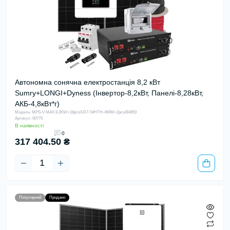
Автономна сонячна електростанція 8,2 кВт
Sumry+LONGI+Dyness (Інвертор-8,2кВт, Панелі-8,28кВт,
АКБ-4,8кВт*г)
Модель: MPS-V MAX 8.2KW+18pcs/LR7-54HTH-460M+2pcs/B4850
Артикул: 00775
В наявності
0
317 404.50 ₴
Популярний
Продано