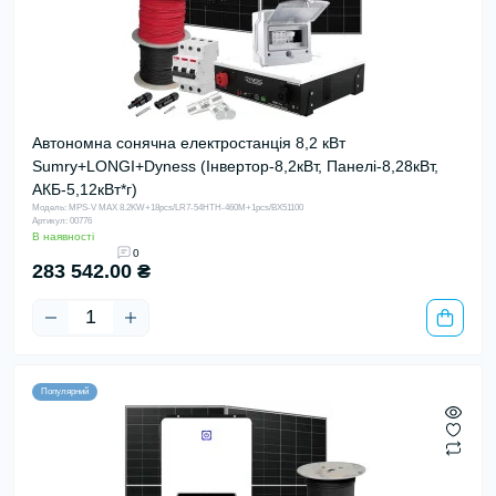
Автономна сонячна електростанція 8,2 кВт
Sumry+LONGI+Dyness (Інвертор-8,2кВт, Панелі-8,28кВт,
АКБ-5,12кВт*г)
Модель: MPS-V MAX 8.2KW+18pcs/LR7-54HTH-460M+1pcs/BX51100
Артикул: 00776
В наявності
0
283 542.00 ₴
Популярний