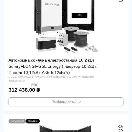
Автономна сонячна електростанція 10,2 кВт
Sumry+LONGI+GSL Energy (Інвертор-10,2кВт,
Панелі-10,12кВт, АКБ-5,12кВт*г)
Модель: MPS-V MAX 10.2KW+22pcs/LR7-54HTH-460M+1pcs/GSL051100AB-GBP2
Артикул: 00779
0
312 438.00 ₴
Повідомити мене
Популярний
Продано