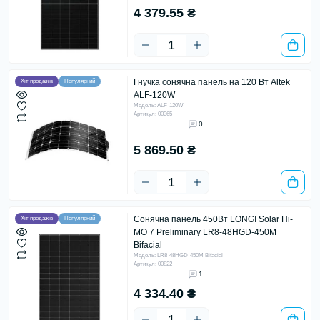
4 379.55 ₴
Гнучка сонячна панель на 120 Вт Altek
Хіт продажів
Популярний
ALF-120W
Модель: ALF-120W
Артикул: 00365
0
5 869.50 ₴
Сонячна панель 450Вт LONGI Solar Hi-
Хіт продажів
Популярний
MO 7 Preliminary LR8-48HGD-450M
Bifacial
Модель: LR8-48HGD-450M Bifacial
Артикул: 00822
1
4 334.40 ₴