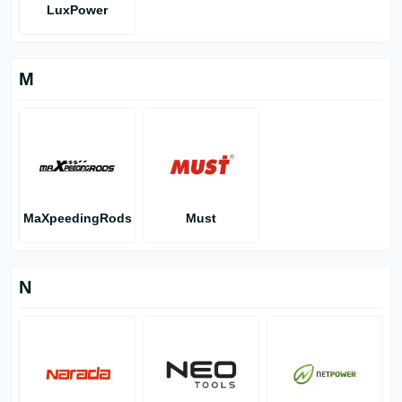
LuxPower
M
MaXpeedingRods
Must
N