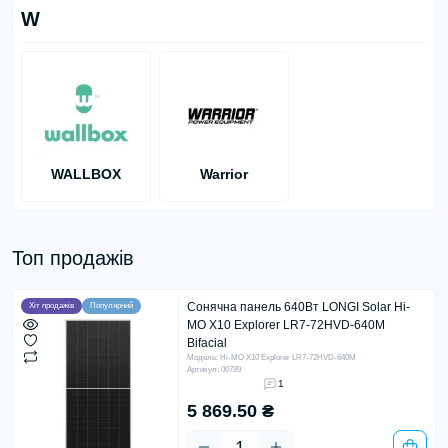
W
WALLBOX
Warrior
Топ продажів
Сонячна панель 640Вт LONGI Solar Hi-
Хіт продажів
Популярний
MO X10 Explorer LR7-72HVD-640M
Bifacial
Модель: Hi-MO X10 Explorer LR7-72HVD-640M
Артикул: 00789
1
5 869.50 ₴