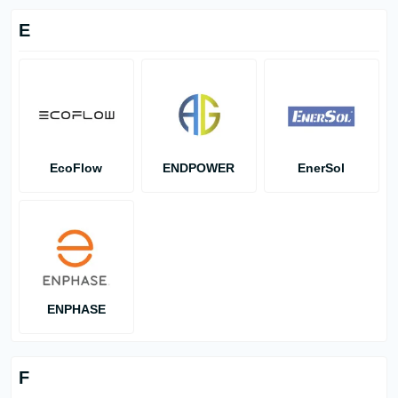
E
EcoFlow
ENDPOWER
EnerSol
ENPHASE
F