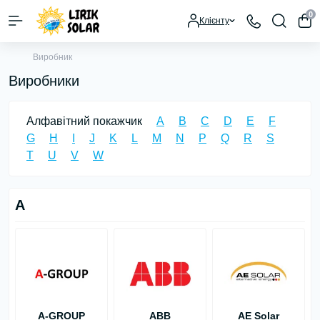
0
Клієнту
Виробник
Виробники
Алфавітний покажчик
A
B
C
D
E
F
G
H
I
J
K
L
M
N
P
Q
R
S
T
U
V
W
A
A-GROUP
ABB
AE Solar