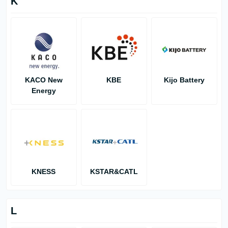
K
KACO New
KBE
Kijo Battery
Energy
KNESS
KSTAR&CATL
L