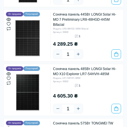
Сонячна панель 445Вт LONGI Solar Hi-
Хіт продажів
Популярний
MO 7 Preliminary LR8-48HGD-445M
Bifacial
Модель: LR8-48HGD-445M Bifacial
Артикул: 00830
1
4 289.25 ₴
Сонячна панель 485Вт LONGI Solar Hi-
Хіт продажів
Популярний
MO X10 Explorer LR7-54HVH-485M
Модель: LR7-54HVH-485M
Артикул: 00832
1
4 605.30 ₴
Сонячна панель 575Вт TONGWEI TW
Хіт продажів
Популярний