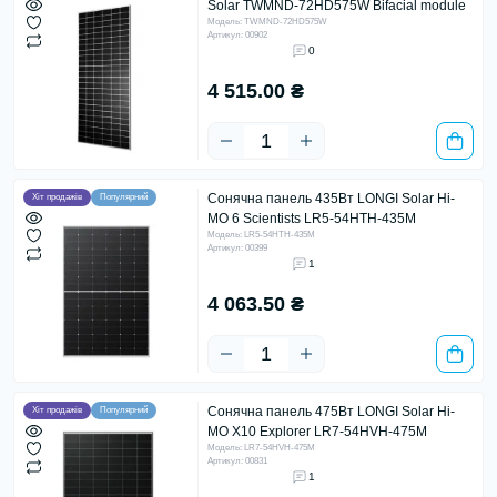
Solar TWMND-72HD575W Bifacial module
Модель: TWMND-72HD575W
Артикул: 00902
0
4 515.00 ₴
Сонячна панель 435Вт LONGI Solar Hi-
Хіт продажів
Популярний
MO 6 Scientists LR5-54HTH-435M
Модель: LR5-54HTH-435M
Артикул: 00399
1
4 063.50 ₴
Сонячна панель 475Вт LONGI Solar Hi-
Хіт продажів
Популярний
MO X10 Explorer LR7-54HVH-475M
Модель: LR7-54HVH-475M
Артикул: 00831
1