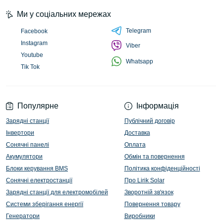
Ми у соціальних мережах
Telegram
Facebook
Instagram
Viber
Youtube
Whatsapp
Tik Tok
Популярне
Інформація
Зарядні станції
Публічний договір
Інвертори
Доставка
Сонячні панелі
Оплата
Акумулятори
Обмін та повернення
Блоки керування BMS
Політика конфіденційності
Сонячні електростанції
Про Lirik Solar
Зарядні станції для електромобілей
Зворотній зв'язок
Системи зберігання енергії
Повернення товару
Генератори
Виробники