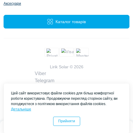
Аксесуари
Каталог товарів
Lirik Solar © 2026
Viber
Telegram
WhatsApp
Цей сайт використовує файли cookies для більш комфортної
liriksolarcompany@gmail.com
роботи користувача. Продовжуючи перегляд сторінок сайту, ви
Замовити дзвінок
погоджуєтеся з політикою використання файлів cookies.
Контакти
Детальніше
Прийняти
0
0
Каталог
Головна
Закладки
Порівняти
Контакти