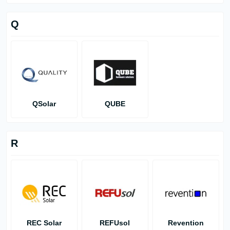
Q
QSolar
QUBE
R
REC Solar
REFUsol
Revention