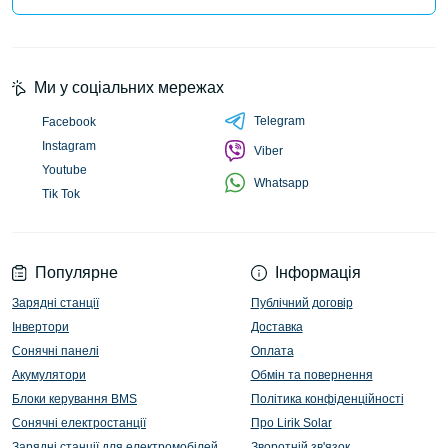
Ми у соціальних мережах
Telegram
Facebook
Instagram
Viber
Youtube
Whatsapp
Tik Tok
Популярне
Інформація
Зарядні станції
Публічний договір
Інвертори
Доставка
Сонячні панелі
Оплата
Акумулятори
Обмін та повернення
Блоки керування BMS
Політика конфіденційності
Сонячні електростанції
Про Lirik Solar
Зарядні станції для електромобілей
Зворотній зв'язок