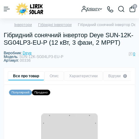
0
Клієнту
Інвертори
Гібридні інвертори
Гібридний сонячний інвертор Dey
Гібридний сонячний інвертор Deye SUN-12K-
SG04LP3-EU-P (12 кВт, 3 фази, 2 MPPT)
Виробник:
Deye
0
Модель:
SUN-12K-SG04LP3-EU-P
Артикул:
00336
Все про товар
Опис
Характеристики
Відгуки
0
Популярний
Продано