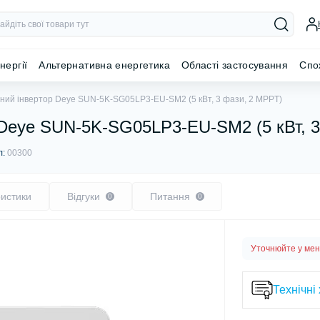
нергії
Альтернативна енергетика
Області застосування
Спо
ний інвертор Deye SUN-5K-SG05LP3-EU-SM2 (5 кВт, 3 фази, 2 MPPT)
 Deye SUN-5K-SG05LP3-EU-SM2 (5 кВт, 
л:
00300
истики
Відгуки
Питання
0
0
Уточнюйте у ме
Технічні