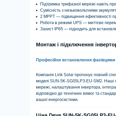
Підтримка трифазної мережі навіть при
Сумісність з низьковольтними акумуля
2 MPPT — підвищення ефективності при
Робота в режимі UPS — миттєве переми
Захист IP65 — підходить для встановлен
Монтаж і підключення інверт
Професійне встановлення фахівцями L
Компанія
Lirik Solar
пропонує повний спек
моделі
SUN-5K-SG05LP3-EU-SM2
. Наші
мережі, налаштування інвертора, інтегр
відповідно до технічних вимог та стандар
вашої енергосистеми.
Ціна Deye SUN-5K-SG05LP3-EU