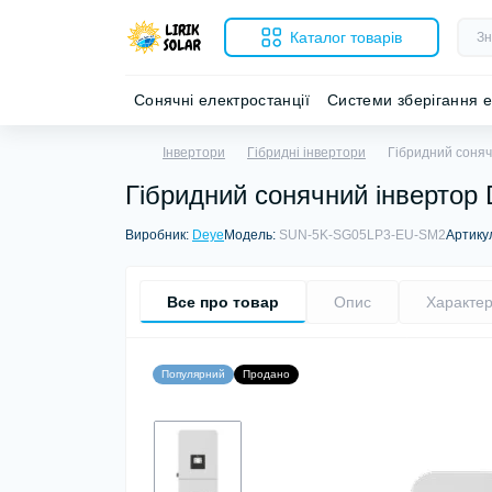
Каталог товарів
Сонячні електростанції
Системи зберігання е
Інвертори
Гібридні інвертори
Гібридний соняч
Гібридний сонячний інвертор
Виробник:
Deye
Модель:
SUN-5K-SG05LP3-EU-SM2
Артику
Все про товар
Опис
Характер
Популярний
Продано