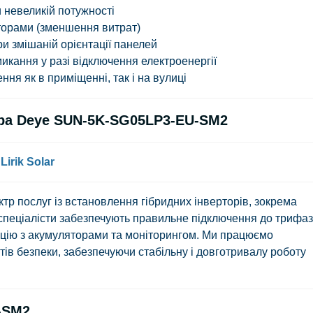
 невеликій потужності
торами (зменшення витрат)
 змішаній орієнтації панелей
кання у разі відключення електроенергії
ня як в приміщенні, так і на вулиці
ора Deye SUN-5K-SG05LP3-EU-SM2
irik Solar
тр послуг із встановлення гібридних інверторів, зокрема
 спеціалісти забезпечують правильне підключення до трифаз
ацію з акумуляторами та моніторингом. Ми працюємо
тів безпеки, забезпечуючи стабільну і довготривалу роботу
-SM2