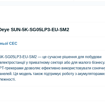
 Deye SUN-5K-SG05LP3-EU-SM2
шньої СЕС
5K-SG05LP3-EU-SM2
— це сучасне рішення для побудови
електростанції у приватному секторі або для малого бізнесу.
PPT-трекерами дозволяє ефективно використовувати сонячн
панелей. Ця модель також підтримує роботу з акумуляторами
лежності.