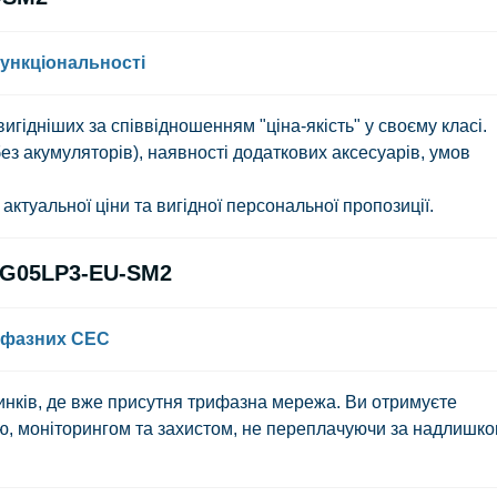
ункціональності
вигідніших за співвідношенням "ціна-якість" у своєму класі.
 без акумуляторів), наявності додаткових аксесуарів, умов
ктуальної ціни та вигідної персональної пропозиції.
SG05LP3-EU-SM2
ифазних СЕС
инків, де вже присутня трифазна мережа. Ви отримуєте
єю, моніторингом та захистом, не переплачуючи за надлишко