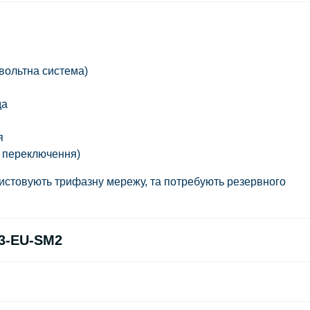
овольтна система)
да
я
с переключення)
ристовують трифазну мережу, та потребують резервного
3-EU-SM2