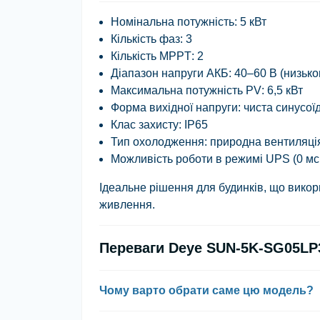
Номінальна потужність
: 5 кВт
Кількість фаз
: 3
Кількість MPPT
: 2
Діапазон напруги АКБ
: 40–60 В (низьк
Максимальна потужність PV
: 6,5 кВт
Форма вихідної напруги
: чиста синусої
Клас захисту
: IP65
Тип охолодження
: природна вентиляці
Можливість роботи в режимі UPS (0 м
Ідеальне рішення для будинків, що вико
живлення.
Переваги Deye SUN-5K-SG05LP
Чому варто обрати саме цю модель?