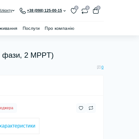
0
0
0
Клієнту
+38 (098) 125-00-15
живання
Послуги
Про компанію
3 фази, 2 MPPT)
0
неджера
 характеристики