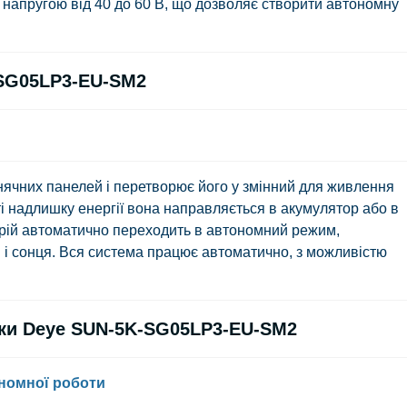
 напругою від 40 до 60 В, що дозволяє створити автономну
-SG05LP3-EU-SM2
нячних панелей і перетворює його у змінний для живлення
 надлишку енергії вона направляється в акумулятор або в
трій автоматично переходить в автономний режим,
 і сонця. Вся система працює автоматично, з можливістю
ики Deye SUN-5K-SG05LP3-EU-SM2
номної роботи