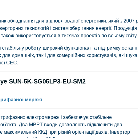
к обладнання для відновлюваної енергетики, який з 2007 
верторних технологій і систем зберігання енергії. Продукція
а також використовується в тисячах проектів по всьому світу.
і стабільну роботу, широкий функціонал та підтримку останн
 для домашніх, так і для комерційних користувачів, які шук
оєї СЕС.
Deye SUN-5K-SG05LP3-EU-SM2
трифазної мережі
 трифазних електромереж і забезпечує стабільне
об'єкта. Два MPPT-входи дозволяють підключити два
 максимальний ККД при різній орієнтації дахів. Інвертор