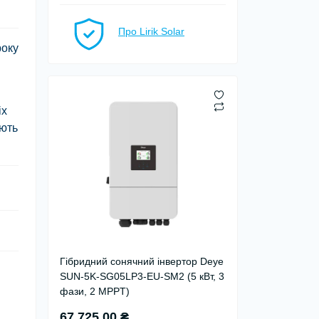
Про Lirik Solar
року
іх
ають
Гібридний сонячний інвертор Deye
SUN-5K-SG05LP3-EU-SM2 (5 кВт, 3
фази, 2 MPPT)
67 725.00 ₴