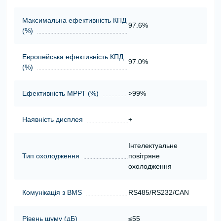
Максимальна ефективність КПД
97.6%
(%)
Европейська ефективність КПД
97.0%
(%)
Ефективність МРРТ (%)
>99%
Наявність дисплея
+
Інтелектуальне
Тип охолодження
повітряне
охолодження
Комунікація з BMS
RS485/RS232/CAN
Рівень шуму (дБ)
≤55