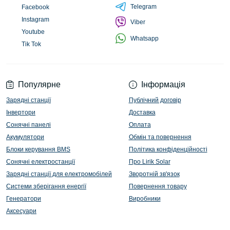
Telegram
Facebook
Instagram
Viber
Youtube
Whatsapp
Tik Tok
Популярне
Інформація
Зарядні станції
Публічний договір
Інвертори
Доставка
Сонячні панелі
Оплата
Акумулятори
Обмін та повернення
Блоки керування BMS
Політика конфіденційності
Сонячні електростанції
Про Lirik Solar
Зарядні станції для електромобілей
Зворотній зв'язок
Системи зберігання енергії
Повернення товару
Генератори
Виробники
Аксесуари