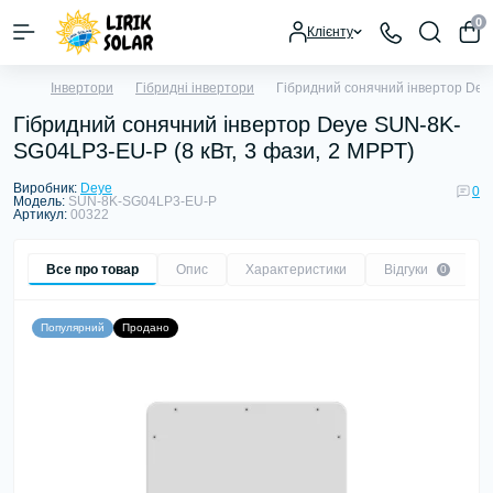
0
Клієнту
Інвертори
Гібридні інвертори
Гібридний сонячний інвертор Dey
Гібридний сонячний інвертор Deye SUN-8K-
SG04LP3-EU-P (8 кВт, 3 фази, 2 MPPT)
Виробник:
Deye
0
Модель:
SUN-8K-SG04LP3-EU-P
Артикул:
00322
Все про товар
Опис
Характеристики
Відгуки
0
Популярний
Продано