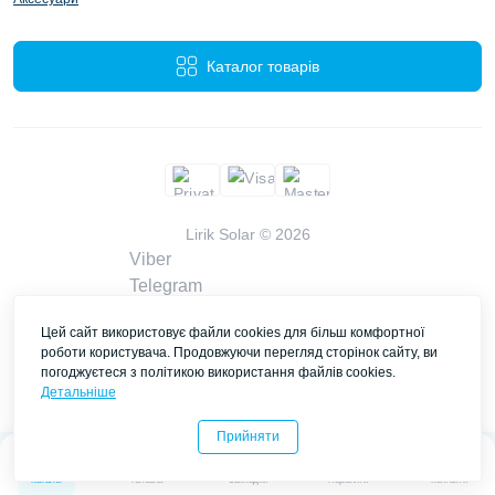
Каталог товарів
Lirik Solar © 2026
Viber
Telegram
WhatsApp
Цей сайт використовує файли cookies для більш комфортної
liriksolarcompany@gmail.com
роботи користувача. Продовжуючи перегляд сторінок сайту, ви
Замовити дзвінок
погоджуєтеся з політикою використання файлів cookies.
Контакти
Детальніше
Прийняти
0
0
Каталог
Головна
Закладки
Порівняти
Контакти