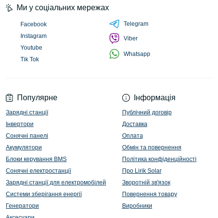
Ми у соціальних мережах
Telegram
Facebook
Instagram
Viber
Youtube
Whatsapp
Tik Tok
Популярне
Інформація
Зарядні станції
Публічний договір
Інвертори
Доставка
Сонячні панелі
Оплата
Акумулятори
Обмін та повернення
Блоки керування BMS
Політика конфіденційності
Сонячні електростанції
Про Lirik Solar
Зарядні станції для електромобілей
Зворотній зв'язок
Системи зберігання енергії
Повернення товару
Генератори
Виробники
Аксесуари