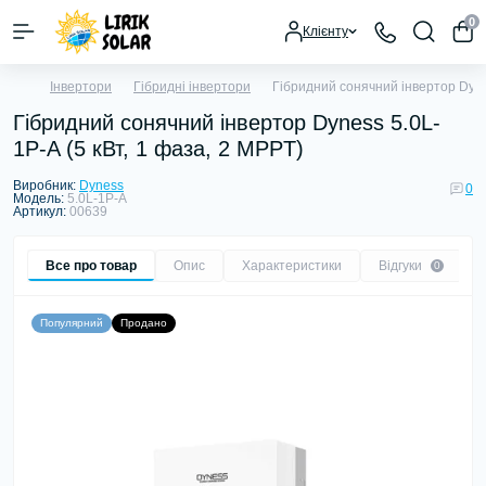
0
Клієнту
Інвертори
Гібридні інвертори
Гібридний сонячний інвертор Dynes
Гібридний сонячний інвертор Dyness 5.0L-
1P-A (5 кВт, 1 фаза, 2 MPPT)
Виробник:
Dyness
0
Модель:
5.0L-1P-A
Артикул:
00639
Все про товар
Опис
Характеристики
Відгуки
0
Популярний
Продано