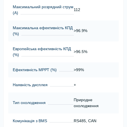
Максимальний розрядний струм
112
(А)
Максимальна ефективність КПД
>96.9%
(%)
Европейська ефективність КПД
>96.5%
(%)
Ефективність МРРТ (%)
>99%
Наявність дисплея
+
Природне
Тип охолодження
охолодження
Комунікація з BMS
RS485, CAN