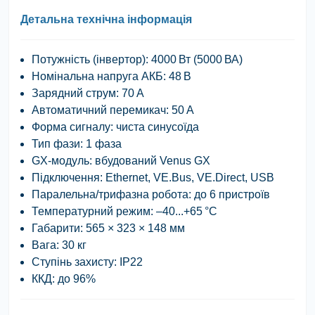
Детальна технічна інформація
Потужність (інвертор):
4000 Вт (5000 ВА)
Номінальна напруга АКБ:
48 В
Зарядний струм:
70 А
Автоматичний перемикач:
50 А
Форма сигналу:
чиста синусоїда
Тип фази:
1 фаза
GX-модуль:
вбудований Venus GX
Підключення:
Ethernet, VE.Bus, VE.Direct, USB
Паралельна/трифазна робота:
до 6 пристроїв
Температурний режим:
–40...+65 °C
Габарити:
565 × 323 × 148 мм
Вага:
30 кг
Ступінь захисту:
IP22
ККД:
до 96%