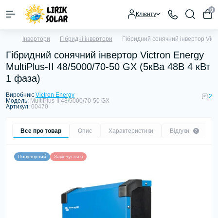
0
Клієнту
Інвертори
Гібридні інвертори
Гібридний сонячний інвертор Victro
Гібридний сонячний інвертор Victron Energy
MultiPlus-II 48/5000/70-50 GX (5кВа 48В 4 кВт
1 фаза)
Виробник:
Victron Energy
2
Модель:
MultiPlus-II 48/5000/70-50 GX
Артикул:
00470
Все про товар
Опис
Характеристики
Відгуки
2
Популярний
Закінчується