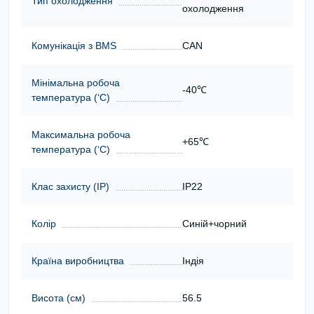
Тип охолодження
охолодження
Комунікація з BMS
CAN
Мінімальна робоча
-40℃
температура (‘С)
Максимальна робоча
+65℃
температура (‘С)
Клас захисту (ІР)
IP22
Колір
Синій+чорний
Країна виробництва
Індія
Висота (cм)
56.5