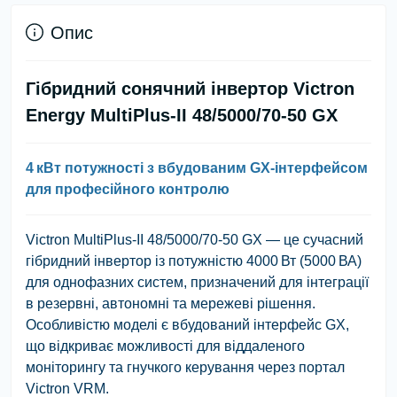
Опис
Гібридний сонячний інвертор Victron
Energy MultiPlus-II 48/5000/70-50 GX
4 кВт потужності з вбудованим GX-інтерфейсом
для професійного контролю
Victron MultiPlus-II 48/5000/70-50 GX
— це сучасний
гібридний інвертор із потужністю 4000 Вт (5000 ВА)
для однофазних систем, призначений для інтеграції
в резервні, автономні та мережеві рішення.
Особливістю моделі є
вбудований інтерфейс GX
,
що відкриває можливості для віддаленого
моніторингу та гнучкого керування через портал
Victron VRM
.