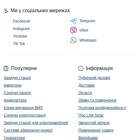
Ми у соціальних мережах
Telegram
Facebook
Instagram
Viber
Youtube
Whatsapp
Tik Tok
Популярне
Інформація
Зарядні станції
Публічний договір
Інвертори
Доставка
Сонячні панелі
Оплата
Акумулятори
Обмін та повернення
Блоки керування BMS
Політика конфіденційності
Сонячні електростанції
Про Lirik Solar
Зарядні станції для електромобілей
Зворотній зв'язок
Системи зберігання енергії
Повернення товару
Генератори
Виробники