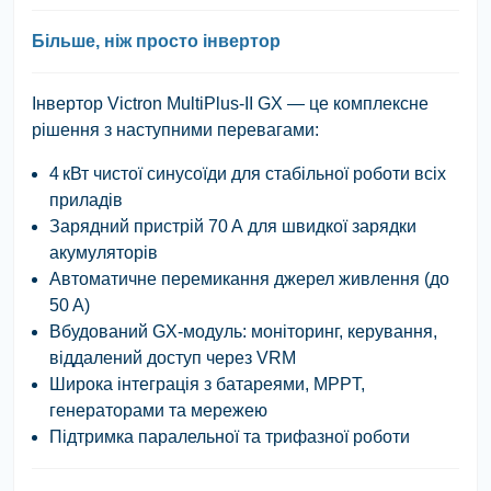
Більше, ніж просто інвертор
Інвертор
Victron MultiPlus-II GX
— це комплексне
рішення з наступними перевагами:
4 кВт чистої синусоїди
для стабільної роботи всіх
приладів
Зарядний пристрій 70 А
для швидкої зарядки
акумуляторів
Автоматичне перемикання джерел живлення
(до
50 А)
Вбудований GX-модуль
: моніторинг, керування,
віддалений доступ через VRM
Широка інтеграція
з батареями, MPPT,
генераторами та мережею
Підтримка паралельної та трифазної роботи