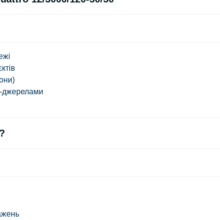
ежі
ктів
они)
C-джерелами
?
ажень