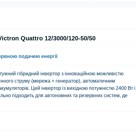
ctron Quattro 12/3000/120-50/50
ервною подачею енергії
тужний гібридний інвертор з інноваційною можливістю
інного струму
(мережа + генератор), автоматичним
умуляторів. Цей інвертор із вихідною потужністю
2400 Вт
і
льно підходить для автономних та резервних систем, де