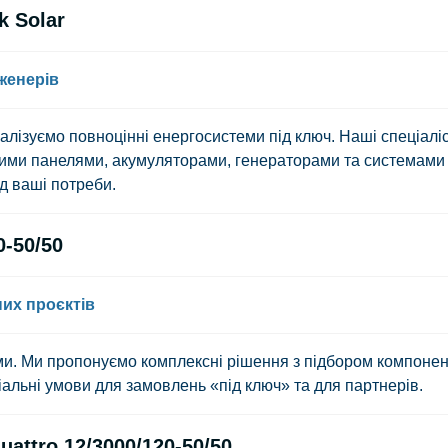
k Solar
женерів
еалізуємо
повноцінні енергосистеми під ключ
. Наші спеціалі
чними панелями, акумуляторами, генераторами та системами
д ваші потреби.
0-50/50
их проєктів
еми. Ми пропонуємо комплексні рішення з підбором компонен
альні умови для замовлень «під ключ» та для партнерів.
attro 12/3000/120-50/50