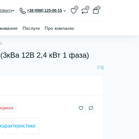
0
0
0
Клієнту
+38 (098) 125-00-15
живання
Послуги
Про компанію
а)
 (3кВа 12В 2,4 кВт 1 фаза)
0
неджера
 характеристики