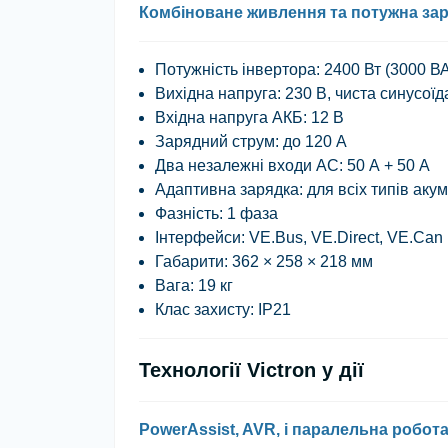
Комбіноване живлення та потужна за
Потужність інвертора
: 2400 Вт (3000 В
Вихідна напруга
: 230 В, чиста синусоїд
Вхідна напруга АКБ
: 12 В
Зарядний струм
: до 120 А
Два незалежні входи AC
: 50 А + 50 А
Адаптивна зарядка
: для всіх типів аку
Фазність
: 1 фаза
Інтерфейси
: VE.Bus, VE.Direct, VE.Can
Габарити
: 362 × 258 × 218 мм
Вага
: 19 кг
Клас захисту
: IP21
Технології Victron у дії
PowerAssist, AVR, і паралельна робот