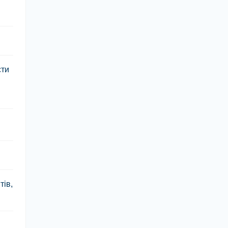
сти
тів,