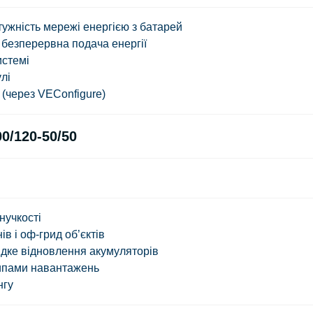
тужність мережі енергією з батарей
: безперервна подача енергії
истемі
лі
(через VEConfigure)
00/120-50/50
нучкості
ів і оф-грид об’єктів
дке відновлення акумуляторів
типами навантажень
нгу