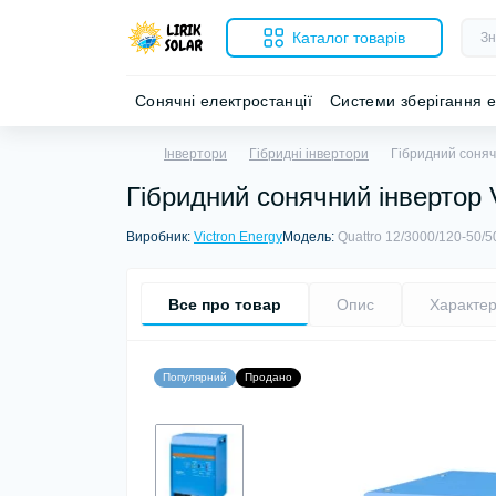
Каталог товарів
Сонячні електростанції
Системи зберігання е
Інвертори
Гібридні інвертори
Гібридний сонячн
Гібридний сонячний інвертор V
Виробник:
Victron Energy
Модель:
Quattro 12/3000/120-50/5
Все про товар
Опис
Характер
Популярний
Продано