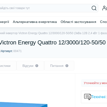
нергії
Альтернативна енергетика
Області застосування
Спо
ий інвертор Victron Energy Quattro 12/3000/120-50/50 (3кВа 12В 2,4 кВт 1 фаз
ictron Energy Quattro 12/3000/120-50/50
0
Артикул:
00471
истики
Відгуки
Питання
0
0
Уточнюйте у ме
Технічні