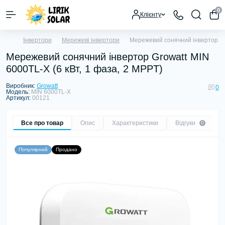
0
Клієнту
Інвертори
Мережеві інвертори
Мережевий сонячний інвертор Gro
Мережевий сонячний інвертор Growatt MIN
6000TL-X (6 кВт, 1 фаза, 2 MPPT)
Виробник:
Growatt
0
Модель:
MIN 6000TL-X
Артикул:
00121
Все про товар
Опис
Характеристики
Відгуки
0
Популярний
Продано