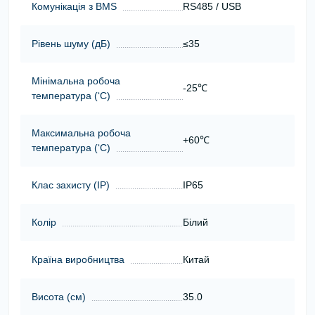
Комунікація з BMS
RS485 / USB
Рівень шуму (дБ)
≤35
Мінімальна робоча
-25℃
температура (‘С)
Максимальна робоча
+60℃
температура (‘С)
Клас захисту (ІР)
IP65
Колір
Білий
Країна виробництва
Китай
Висота (cм)
35.0