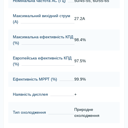
Номінальна частота АС (Гц)
50/45-55, 60/55-65
Максимальний вихідний струм
27.2A
(А)
Максимальна ефективність КПД
98.4%
(%)
Европейська ефективність КПД
97.5%
(%)
Ефективність МРРТ (%)
99.9%
Наявність дисплея
+
Природне
Тип охолодження
охолодження