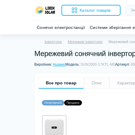
Каталог товарів
Сонячні електростанції
Системи зберігання е
Інвертори
Мережеві інвертори
Мережевий сон
Мережевий сонячний інвертор
Виробник:
Huawei
Модель:
SUN2000-17KTL-M0
Артикул:
00
Все про товар
Опис
Характер
Популярний
Продано