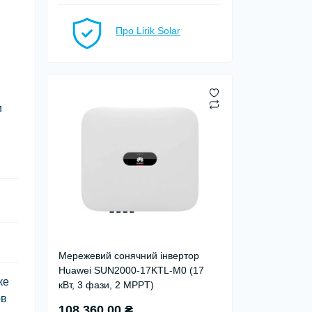
Про Lirik Solar
и
Мережевий сонячний інвертор
Huawei SUN2000-17KTL-M0 (17
ке
кВт, 3 фази, 2 MPPT)
ов
108 360.00 ₴