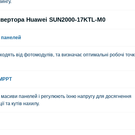
ингу.
нвертора Huawei SUN2000-17KTL-M0
 панелей
адходять від фотомодулів, та визначає оптимальні робочі точ
 MPPT
масиви панелей і регулюють їхню напругу для досягнення
ї та кутів нахилу.