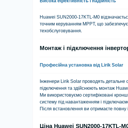
Висока ефективність і надійність
Huawei SUN2000-17KTL-M0 відзначається
точним керуванням MPPT, що забезпечує 
техобслуговування.
Монтаж і підключення інверт
Професійна установка від Lirik Solar
Інженери Lirik Solar проводять детальне
підключення та здійснюють монтаж Huaw
Ми використовуємо сертифіковані кронш
систему під навантаженням і підключаєм
Після встановлення ви отримаєте повну інс
Ціна Huawei SUN2000-17KTL-M