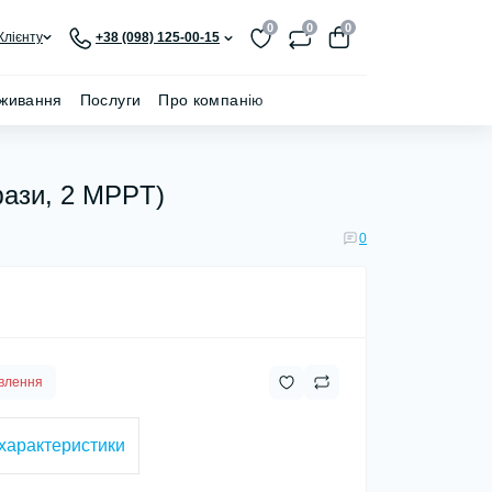
0
0
0
Клієнту
+38 (098) 125-00-15
живання
Послуги
Про компанію
фази, 2 MPPT)
0
влення
 характеристики