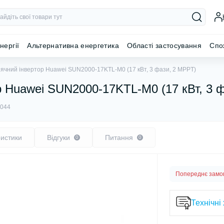
нергії
Альтернативна енергетика
Області застосування
Спо
ячний інвертор Huawei SUN2000-17KTL-M0 (17 кВт, 3 фази, 2 MPPT)
 Huawei SUN2000-17KTL-M0 (17 кВт, 3 
044
истики
Відгуки
Питання
0
0
Попереднє замо
Технічні