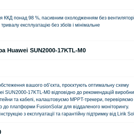
 ККД понад 98 %, пасивним охолодженням без вентиляторі
тривалу експлуатацію без збоїв і мінімальне
ора Huawei SUN2000-17KTL-M0
 обстеження вашого об’єкта, проєктують оптимальну схему
ei SUN2000-17KTL-M0 відповідно до рекомендацій виробни
тейни та кабелі, налаштовуємо MPPT-трекери, перевіряємо
о до платформи FusionSolar для віддаленого моніторингу.
трукцію з експлуатації та гарантійну підтримку від Lirik Sol
0