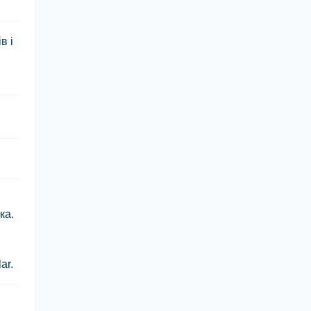
в і
ка.
ar.