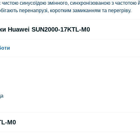
 чистою синусоїдою змінного, синхронізованою з частотою 
бігають перенапрузі, коротким замиканням та перегріву.
ики Huawei SUN2000-17KTL-M0
боти
да
TL-M0