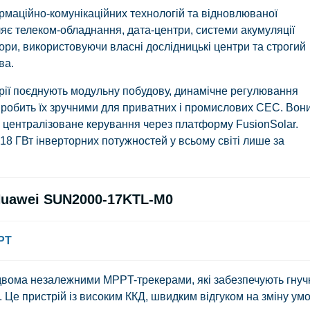
рмаційно-комунікаційних технологій та відновлюваної
яє телеком-обладнання, дата-центри, системи акумуляції
тори, використовуючи власні дослідницькі центри та строгий
ва.
ії поєднують модульну побудову, динамічне регулювання
 робить їх зручними для приватних і промислових СЕС. Вон
ь централізоване керування через платформу FusionSolar.
8 ГВт інверторних потужностей у всьому світі лише за
Huawei SUN2000-17KTL-M0
PT
ома незалежними MPPT-трекерами, які забезпечують гнуч
 Це пристрій із високим ККД, швидким відгуком на зміну ум