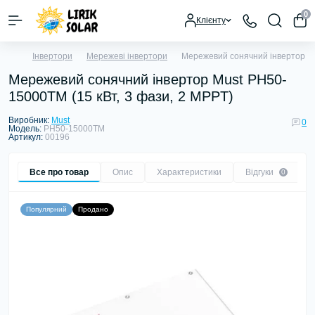
0
Клієнту
Інвертори
Мережеві інвертори
Мережевий сонячний інвертор Mu
Мережевий сонячний інвертор Must PH50-
15000TM (15 кВт, 3 фази, 2 MPPT)
Виробник:
Must
0
Модель:
PH50-15000TM
Артикул:
00196
Все про товар
Опис
Характеристики
Відгуки
0
Популярний
Продано