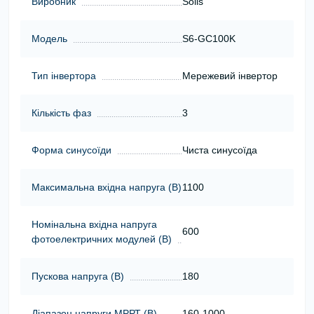
Виробник
Solis
Модель
S6-GC100K
Тип інвертора
Мережевий інвертор
Кількість фаз
3
Форма синусоїди
Чиста синусоїда
Максимальна вхідна напруга (В)
1100
Номінальна вхідна напруга
600
фотоелектричних модулей (В)
Пускова напруга (В)
180
Діапазон напруги МРРТ (В)
160-1000