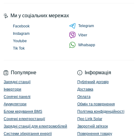
Ми у соціальних мережах
Telegram
Facebook
Instagram
Viber
Youtube
Whatsapp
Tik Tok
Популярне
Інформація
Зарядні станції
Публічний договір
Інвертори
Доставка
Сонячні панелі
Оплата
Акумулятори
Обмін та повернення
Блоки керування BMS
Політика конфіденційності
Сонячні електростанції
Про Lirik Solar
Зарядні станції для електромобілей
Зворотній зв'язок
Системи зберігання енергії
Повернення товару