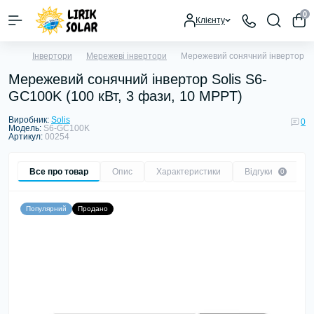
0
Клієнту
Інвертори
Мережеві інвертори
Мережевий сонячний інвертор So
Мережевий сонячний інвертор Solis S6-
GC100K (100 кВт, 3 фази, 10 MPPT)
Виробник:
Solis
0
Модель:
S6-GC100K
Артикул:
00254
Все про товар
Опис
Характеристики
Відгуки
0
Популярний
Продано