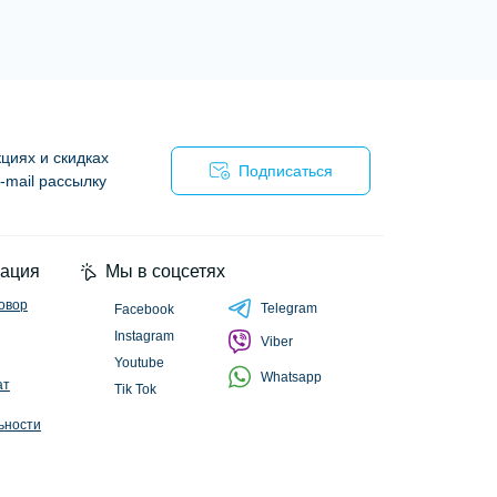
циях и скидках
Подписаться
-mail рассылку
циальности
ация
Мы в соцсетях
овор
Telegram
Facebook
Instagram
Viber
Youtube
Whatsapp
ат
Tik Tok
ьности