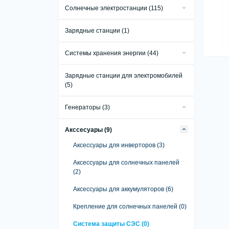
Солнечные электростанции (115)
Аккумуляторы Li-ion (1)
Сетевые солнечные электростанции
Аккумуляторы LiFePo4 (156)
Зарядные станции (1)
(34)
Автономные солнечные
Системы хранения энергии (44)
электростанции (10)
Комплекты систем хранения энергии
Гибридные солнечные электростанции
Зарядные станции для электромобилей
(16)
(71)
(5)
Системы хранения энергии All in One
(15)
Генераторы (3)
Промышленные системы хранения
Бензиновые генераторы (1)
энергии (13)
Акссесуары (9)
Газовые генераторы (1)
Аксессуары для инверторов (3)
Дизельные генераторы (1)
Аксессуары для солнечных панелей
(2)
Аксессуары для аккумуляторов (6)
Крепление для солнечных панелей (0)
Система защиты СЭС (0)