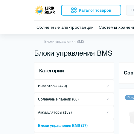
Каталог товаров
Солнечные электростанции
Системы хранен
Блоки управления BMS
Блоки управления BMS
Категории
Сор
Инверторы (479)
Сетевые инверторы (279)
Поп
Солнечные панели (66)
Автономные инверторы (18)
Стационарные солнечные панели (55)
Аккумуляторы (159)
Гибридные инверторы (181)
Портативные солнечные панели (8)
Аккумуляторы GEL (1)
Автомобильные инверторы (1)
Блоки управления BMS (17)
Гибкие солнечные панели (3)
Аккумуляторы AGM (1)