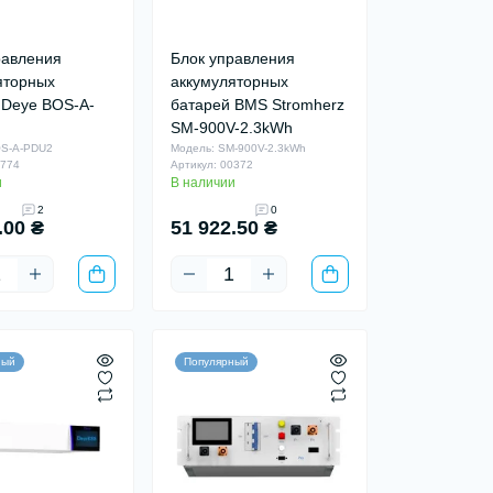
равления
Блок управления
яторных
аккумуляторных
 Deye BOS-A-
батарей BMS Stromherz
SM-900V-2.3kWh
OS-A-PDU2
Модель: SM-900V-2.3kWh
0774
Артикул: 00372
и
В наличии
2
0
.00 ₴
51 922.50 ₴
ный
Популярный