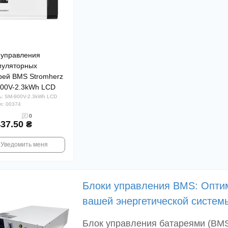
 управления
муляторных
рей BMS Stromherz
00V-2.3kWh LCD
: SM-900V-2.3kWh LCD
л: 00374
0
437.50 ₴
Уведомить меня
Блоки управления BMS: Оптим
вашей энергетической систем
Блок управления батареями (BMS