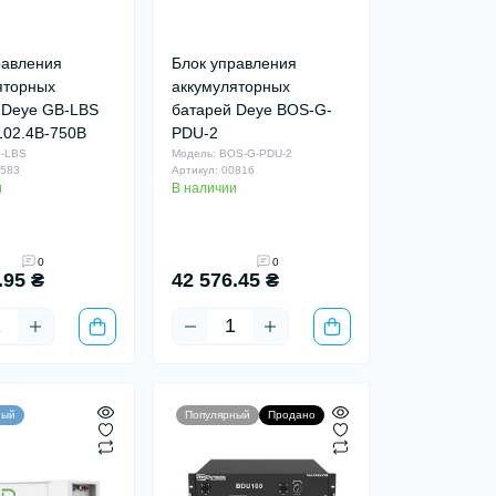
равления
Блок управления
яторных
аккумуляторных
 Deye GB-LBS
батарей Deye BOS-G-
102.4В-750В
PDU-2
B-LBS
Модель: BOS-G-PDU-2
0583
Артикул: 00816
и
В наличии
0
0
.95 ₴
42 576.45 ₴
ный
Популярный
Продано