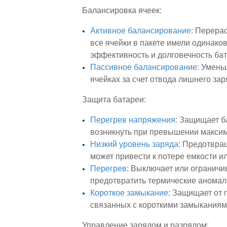
Балансировка ячеек:
Активное балансирование:
Перерас
все ячейки в пакете имели одинако
эффективность и долговечность бат
Пассивное балансирование:
Уменьш
ячейках за счет отвода лишнего зар
Защита батареи:
Перегрев напряжения:
Защищает ба
возникнуть при превышении максим
Низкий уровень заряда:
Предотвраща
может привести к потере емкости и
Перегрев:
Выключает или ограничив
предотвратить термические аномал
Короткое замыкание:
Защищает от п
связанных с короткими замыканиям
Управление зарядом и разрядом: