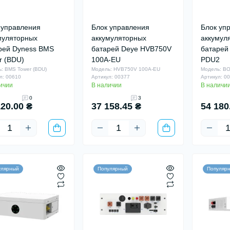
 управления
Блок управления
Блок уп
муляторных
аккумуляторных
аккумул
рей Dyness BMS
батарей Deye HVB750V
батарей
r (BDU)
100A-EU
PDU2
: BMS Tower (BDU)
Модель: HVB750V 100A-EU
Модель: B
л: 00610
Артикул: 00377
Артикул: 0
ичии
В наличии
В наличи
0
3
120.00 ₴
37 158.45 ₴
54 180
улярный
Популярный
Популяр