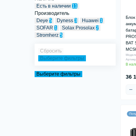
Есть в наличии
11
Производитель
Блок
Deye
5
Dyness
3
Huawei
1
акку
SOFAR
1
Solax Prosolax
2
бата
Stromherz
5
PROS
BAT 
MCS
Сбросить
Модел
Выберите фильтры
Артику
В нал
Выберите фильтры
36 
Поп