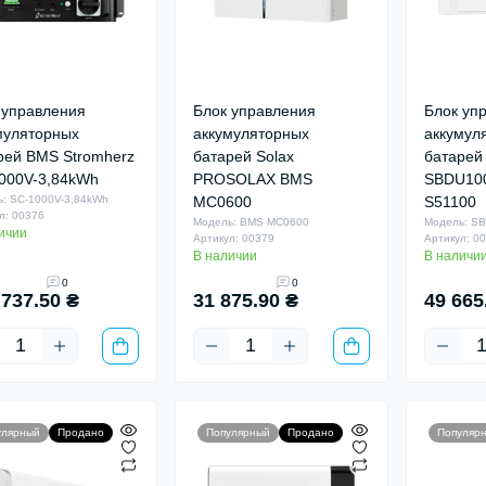
 управления
Блок управления
Блок уп
муляторных
аккумуляторных
аккумул
рей BMS Stromherz
батарей Solax
батарей
000V-3,84kWh
PROSOLAX BMS
SBDU100
: SС-1000V-3,84kWh
MC0600
S51100
л: 00376
Модель: BMS MC0600
Модель: SB
ичии
Артикул: 00379
Артикул: 0
В наличии
В наличи
0
0
 737.50 ₴
31 875.90 ₴
49 665
улярный
Продано
Популярный
Продано
Популяр