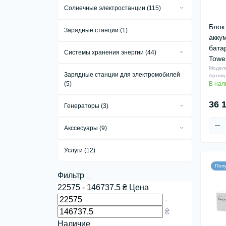
Солнечные электростанции (115)
Аккумуляторы Li-ion (1)
Сетевые солнечные электростанции
Блок
Аккумуляторы LiFePo4 (156)
Зарядные станции (1)
(34)
акку
Автономные солнечные
бата
Системы хранения энергии (44)
электростанции (10)
Towe
Комплекты систем хранения энергии
Модель
Гибридные солнечные электростанции
Зарядные станции для электромобилей
(16)
Артику
(71)
(5)
В нал
Системы хранения энергии All in One
(15)
36 
Генераторы (3)
Промышленные системы хранения
Бензиновые генераторы (1)
энергии (13)
Акссесуары (9)
Газовые генераторы (1)
Аксессуары для инверторов (3)
Услуги (12)
Дизельные генераторы (1)
Аксессуары для солнечных панелей
Поп
(2)
Фильтр
Аксессуары для аккумуляторов (6)
22575
-
146737.5
₴
Цена
-
Крепление для солнечных панелей (0)
₴
Система защиты СЭС (0)
Наличие