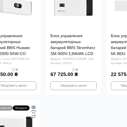
 управления
Блок управления
Блок уп
муляторных
аккумуляторных
аккумул
рей BMS Huawei
батарей BMS Stromherz
батарей
2000-5KW-CO
SM-900V-3,84kWh LCD
5K-BDU
ь: Luna 2000-5KW-CO
Модель: SM-900V-3,84kWh LCD
Модель: BT
л: 00612
Артикул: 00375
Артикул: 0
0
0
150.00 ₴
67 725.00 ₴
22 575
Уведомить меня
Уведомить меня
Уве
улярный
Продано