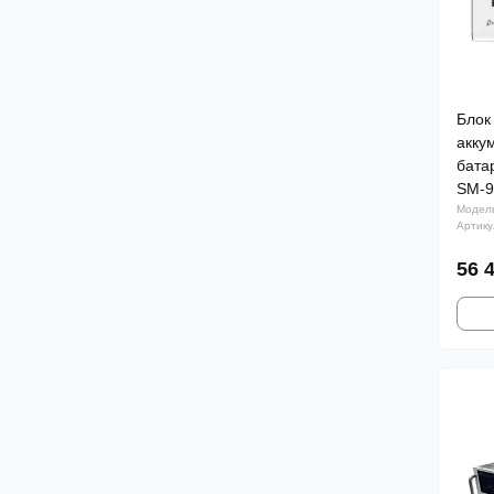
Блок
акку
бата
SM-9
Модель
Артику
56 