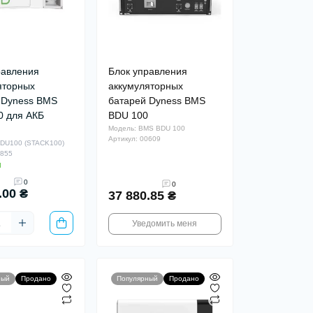
равления
Блок управления
яторных
аккумуляторных
 Dyness BMS
батарей Dyness BMS
 для АКБ
BDU 100
Модель: BMS BDU 100
Артикул: 00609
DU100 (STACK100)
0855
и
0
0
.00 ₴
37 880.85 ₴
Уведомить меня
ный
Продано
Популярный
Продано