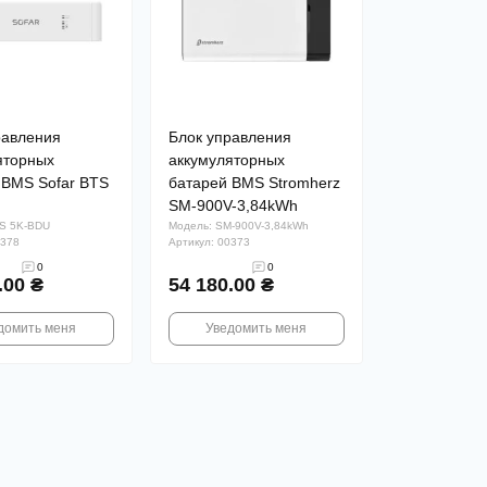
равления
Блок управления
яторных
аккумуляторных
 BMS Sofar BTS
батарей BMS Stromherz
SM-900V-3,84kWh
S 5K-BDU
Модель: SM-900V-3,84kWh
0378
Артикул: 00373
0
0
.00 ₴
54 180.00 ₴
домить меня
Уведомить меня