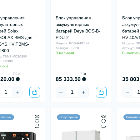
 управления
Блок управления
Блок уп
муляторных
аккумуляторных
аккумул
рей Solax
батарей Deye BOS-B-
батарей
OLAX BMS для T-
PDU-2
HV 40A/
SYS HV TBMS-
Модель: BOS-B-PDU-2
Модель: G
Артикул: 00820
Артикул: 0
0800
В наличии
В наличи
ь: TBMS-MCS0800
л: 00380
ичии
0
0
120.00 ₴
85 333.50 ₴
35 803
улярный
Популярный
Популяр