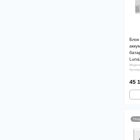
Блок
акку
бата
Luna
Модел
Артику
45 
Поп