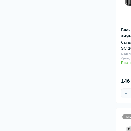
Блок
акку
бата
SС-1
Модель
Артику
В нал
146
Поп