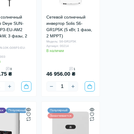
 солнечный
Сетевой солнечный
р Deye SUN-
инвертор Solis S6-
6P3-EU-AM2
GR1P5K (5 кВт, 1 фаза,
 kW, 3 фазы, 2
2 MPPT)
Модель: S6-GR1P5K
Артикул: 00214
N-10K-G06P3-EU-
В наличии
0003
и
0
1
.75 ₴
46 956.00 ₴
даж
Популярный
Популярный
Заканчивается