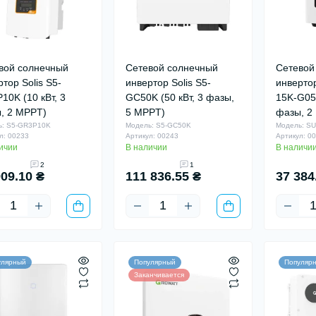
вой солнечный
Сетевой солнечный
Сетевой
тор Solis S5-
инвертор Solis S5-
инверто
10K (10 кВт, 3
GC50K (50 кВт, 3 фазы,
15K-G05 
, 2 MPPT)
5 MPPT)
фазы, 2
ь: S5-GR3P10K
Модель: S5-GC50K
Модель: SU
л: 00233
Артикул: 00243
Артикул: 0
ичии
В наличии
В наличи
2
1
909.10 ₴
111 836.55 ₴
37 384
улярный
Популярный
Популяр
Заканчивается