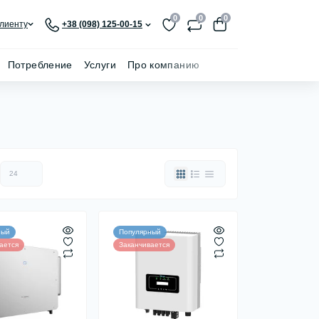
0
0
0
лиенту
+38 (098) 125-00-15
Потребление
Услуги
Про компанию
ный
Популярный
ается
Заканчивается