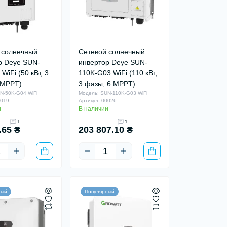
 солнечный
Сетевой солнечный
р Deye SUN-
инвертор Deye SUN-
WiFi (50 кВт, 3
110K-G03 WiFi (110 кВт,
 MPPT)
3 фазы, 6 MPPT)
N-50K-G04 WiFi
Модель: SUN-110K-G03 WiFi
0019
Артикул: 00026
и
В наличии
1
1
.65 ₴
203 807.10 ₴
ный
Популярный