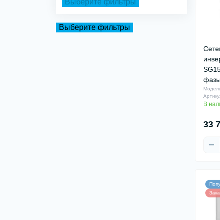
Выберите фильтры
Выберите фильтры
Сете
инве
SG15
фазы
Модел
Артику
В нал
33 
Поп
Зака