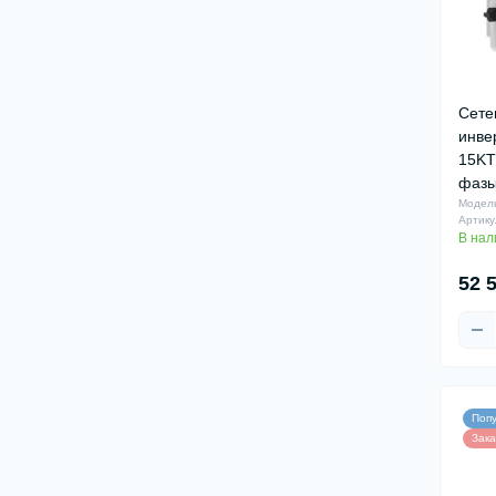
Сете
инве
15KT
фазы
Модел
Артику
В нал
52 
Поп
Зака