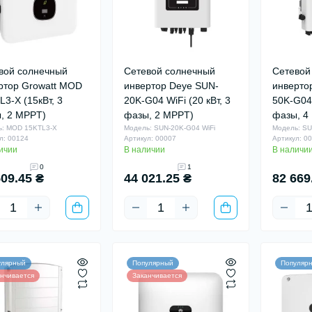
вой солнечный
Сетевой солнечный
Сетевой
ртор Growatt MOD
инвертор Deye SUN-
инверто
L3-X (15кВт, 3
20K-G04 WiFi (20 кВт, 3
50K-G04 
, 2 MPPT)
фазы, 2 MPPT)
фазы, 4
ь: MOD 15KTL3-X
Модель: SUN-20K-G04 WiFi
Модель: SU
л: 00124
Артикул: 00007
Артикул: 0
ичии
В наличии
В наличи
0
1
509.45 ₴
44 021.25 ₴
82 669
улярный
Популярный
Популяр
нчивается
Заканчивается