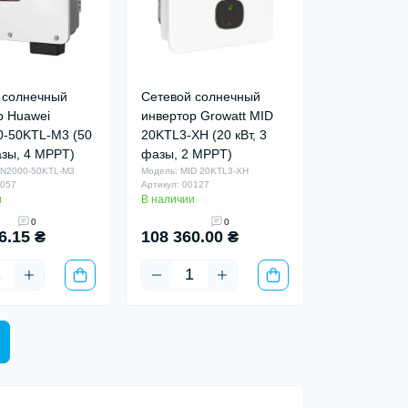
 солнечный
Сетевой солнечный
р Huawei
инвертор Growatt MID
-50KTL-M3 (50
20KTL3-XH (20 кВт, 3
азы, 4 MPPT)
фазы, 2 MPPT)
UN2000-50KTL-M3
Модель: MID 20KTL3-XH
0057
Артикул: 00127
и
В наличии
0
0
6.15 ₴
108 360.00 ₴