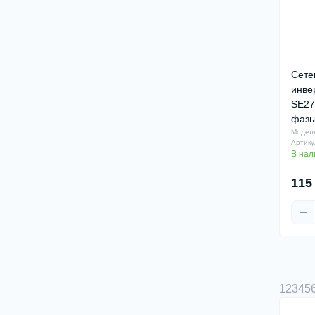
Сете
инве
SE27.
фазы
Модель
Артику
В нал
115
1
2
3
4
5