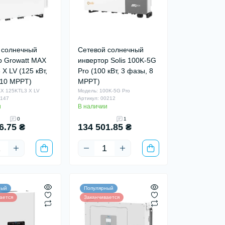
 солнечный
Сетевой солнечный
р Growatt MAX
инвертор Solis 100K-5G
X LV (125 кВт,
Pro (100 кВт, 3 фазы, 8
 10 MPPT)
MPPT)
X 125KTL3 X LV
Модель: 100K-5G Pro
0147
Артикул: 00212
и
В наличии
0
1
6.75 ₴
134 501.85 ₴
ный
Популярный
ается
Заканчивается