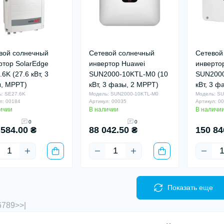
вой солнечный
Сетевой солнечный
Сетевой
ртор SolarEdge
инвертор Huawei
инверто
6K (27.6 кВт, 3
SUN2000-10KTL-M0 (10
SUN2000
, MPPT)
кВт, 3 фазы, 2 MPPT)
кВт, 3 ф
: SE27.6K
Модель: SUN2000-10KTL-M0
Модель: S
л: 00184
Артикул: 00035
Артикул: 0
ичии
В наличии
В наличи
0
0
 584.00 ₴
88 042.50 ₴
150 84
Показать еще
6
7
8
9
>
>|