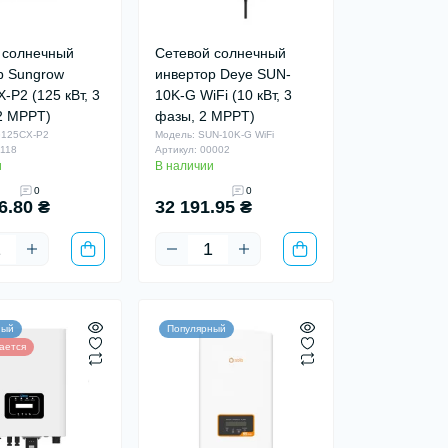
 солнечный
Сетевой солнечный
р Sungrow
инвертор Deye SUN-
P2 (125 кВт, 3
10K-G WiFi (10 кВт, 3
2 MPPT)
фазы, 2 MPPT)
G125CX-P2
Модель: SUN-10K-G WiFi
0118
Артикул: 00002
и
В наличии
0
0
6.80 ₴
32 191.95 ₴
ный
Популярный
ается