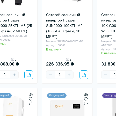
вой солнечный
Сетевой солнечный
Сетевой
ртор Huawei
инвертор Huawei
инверто
000-25KTL-M5 (25
SUN2000-100KTL-M2
10K-G0
 3 фазы, 2 MPPT)
(100 кВт, 3 фазы, 10
WiFi (10
ь: SUN2000-25KTL-M5
MPPT)
MPPT)
л: 00051
Модель: SUN2000-100KTL-M2
Модель: SU
ичии
Артикул: 00060
AM2 WiFi
В наличии
Артикул: 0
В наличи
0
1
 808.00 ₴
226 336.95 ₴
31 830
улярный
Популярный
Хит про