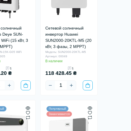
 солнечный
Сетевой солнечный
р Deye SUN-
инвертор Huawei
WiFi (15 кВт, 3
SUN2000-20KTL-M5 (20
 MPPT)
кВт, 3 фазы, 2 MPPT)
N-15K-G05 WiFi
Модель: SUN2000-20KTL-M5
0005
Артикул: 00049
и
В наличии
1
1
.20 ₴
118 428.45 ₴
ный
Популярный
Заканчивается