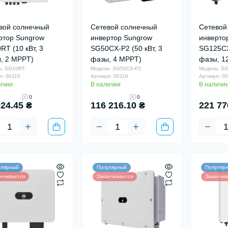
вой солнечный
Сетевой солнечный
Сетевой
ртор Sungrow
инвертор Sungrow
инверто
RT (10 кВт, 3
SG50CX-P2 (50 кВт, 3
SG125CX-
, 2 MPPT)
фазы, 4 MPPT)
фазы, 1
ь: SG10RT
Модель: SG50CX-P2
Модель: S
л: 00110
Артикул: 00116
Артикул: 0
ичии
В наличии
В наличи
0
0
024.45 ₴
116 216.10 ₴
221 77
улярный
Популярный
Популяр
нчивается
Заканчивается
Заканчив