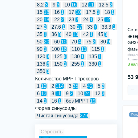
8.2
3
9
3
10
16
12
11
12.5
2
15
18
16
1
17
10
17.5
1
18
1
20
18
22
2
23
2
24
1
25
12
27
2
27.6
1
30
17
33
7
33.3
1
Сете
35
1
36
8
40
13
42
1
45
3
инвер
50
20
60
10
70
4
75
2
80
9
GR3P
фазы
90
1
100
16
110
11
115
1
Модел
120
3
125
6
130
1
135
1
Артику
136
3
150
1
255
1
330
1
В нал
350
3
53 
Количество MPPT трекеров
1
12
2
114
3
35
4
42
5
2
6
13
8
11
9
2
10
24
12
3
14
1
16
1
без MPPT
19
Форма синусоиды
Поп
Чистая синусоида
279
Сбросить