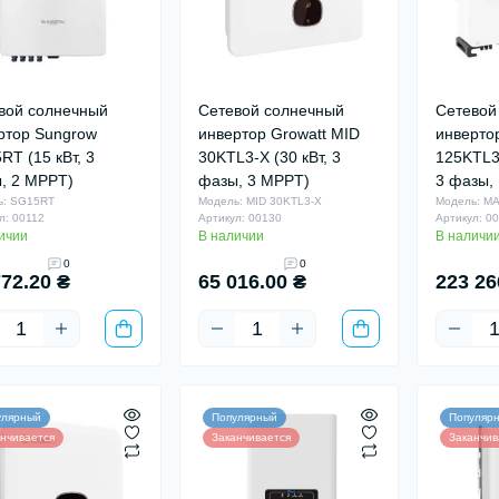
вой солнечный
Сетевой солнечный
Сетевой
ртор Sungrow
инвертор Growatt MID
инверто
RT (15 кВт, 3
30KTL3-X (30 кВт, 3
125KTL3 
, 2 MPPT)
фазы, 3 MPPT)
3 фазы,
ь: SG15RT
Модель: MID 30KTL3-X
Модель: MA
л: 00112
Артикул: 00130
Артикул: 0
ичии
В наличии
В наличи
0
0
772.20 ₴
65 016.00 ₴
223 26
улярный
Популярный
Популяр
нчивается
Заканчивается
Заканчив