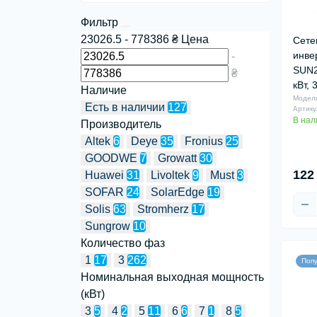
(2)
Фильтр
Аксессуары для аккумуляторов (6)
23026.5
-
778386
₴
Цена
Сете
инве
-
Крепление для солнечных панелей (0)
SUN2
₴
Система защиты СЭС (0)
кВт,
Наличие
Модел
Есть в наличии
127
Артику
В нал
Производитель
Altek
6
Deye
35
Fronius
25
GOODWE
7
Growatt
30
122
Huawei
31
Livoltek
9
Must
3
SOFAR
24
SolarEdge
19
Solis
63
Stromherz
17
Sungrow
10
Количество фаз
1
17
3
262
Поп
Номинальная выходная мощность
(кВт)
3
5
4
2
5
11
6
6
7
1
8
5