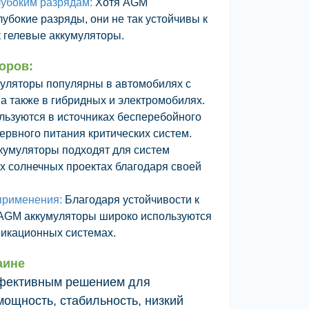
лубоким разрядам:
Хотя AGM
убокие разряды, они не так устойчивы к
 гелевые аккумуляторы.
оров:
уляторы популярны в автомобилях с
а также в гибридных и электромобилях.
ьзуются в источниках бесперебойного
ервного питания критических систем.
кумуляторы подходят для систем
х солнечных проектах благодаря своей
применения:
Благодаря устойчивости к
 AGM аккумуляторы широко используются
никационных системах.
аине
фективным решением для
ощность, стабильность, низкий