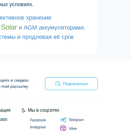
ных условиях.
ективное хранение
k Solar
и AGM аккумуляторами,
стемы и продлевая её срок
циях и скидках
Подписаться
-mail рассылку
циальности
ация
Мы в соцсетях
овор
Telegram
Facebook
Instagram
Viber