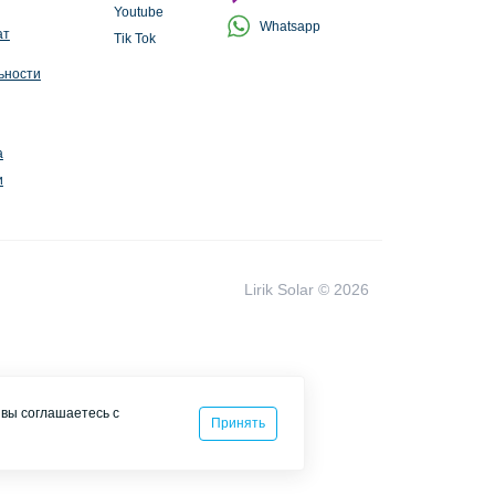
Youtube
Whatsapp
ат
Tik Tok
ьности
а
и
Lirik Solar © 2026
 вы соглашаетесь с
Принять