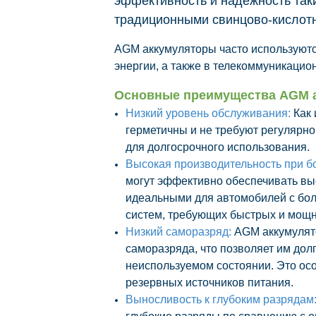
эффективность и надёжность так
традиционными свинцово-кислот
AGM аккумуляторы часто используютс
энергии, а также в телекоммуникацио
Основные преимущества AGM а
Низкий уровень обслуживания:
Как 
герметичны и не требуют регулярно
для долгосрочного использования.
Высокая производительность при б
могут эффективно обеспечивать выс
идеальными для автомобилей с бол
систем, требующих быстрых и мощн
Низкий саморазряд:
AGM аккумулят
саморазряда, что позволяет им дол
неиспользуемом состоянии. Это ос
резервных источников питания.
Выносливость к глубоким разрядам