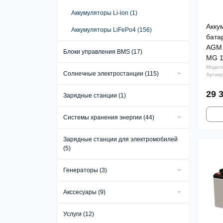
Аккумуляторы Li-ion (1)
Акку
Аккумуляторы LiFePo4 (156)
бата
AGM 
Блоки управления BMS (17)
MG 1
Модель
Солнечные электростанции (115)
Артику
Сетевые солнечные электростанции
29 
Зарядные станции (1)
(34)
Автономные солнечные
Системы хранения энергии (44)
электростанции (10)
Комплекты систем хранения энергии
Гибридные солнечные электростанции
Зарядные станции для электромобилей
(16)
(71)
(5)
Системы хранения энергии All in One
(15)
Генераторы (3)
Промышленные системы хранения
Бензиновые генераторы (1)
энергии (13)
Акссесуары (9)
Газовые генераторы (1)
Аксессуары для инверторов (3)
Услуги (12)
Дизельные генераторы (1)
Аксессуары для солнечных панелей