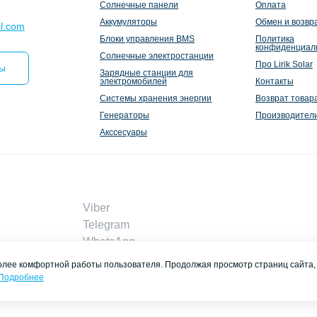
Солнечные панели
Оплата
Аккумуляторы
Обмен и возвр
l.com
Блоки управления BMS
Политика
конфиденциал
Солнечные электростанции
Про Lirik Solar
ты
Зарядные станции для
электромобилей
Контакты
Системы хранения энергии
Возврат товар
Генераторы
Производител
Акссесуары
Viber
Telegram
WhatsApp
liriksolarcompany@gmail.com
более комфортной работы пользователя. Продолжая просмотр страниц сайта,
Заказать звонок
Подробнее
Контакты