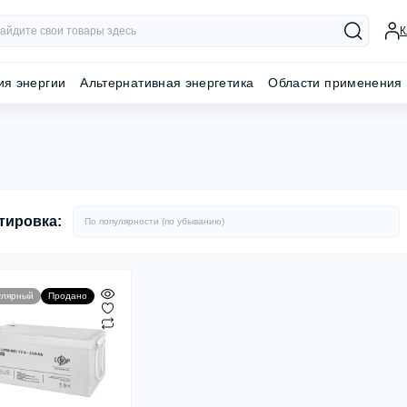
К
ия энергии
Альтернативная энергетика
Области применения
тировка:
улярный
Продано