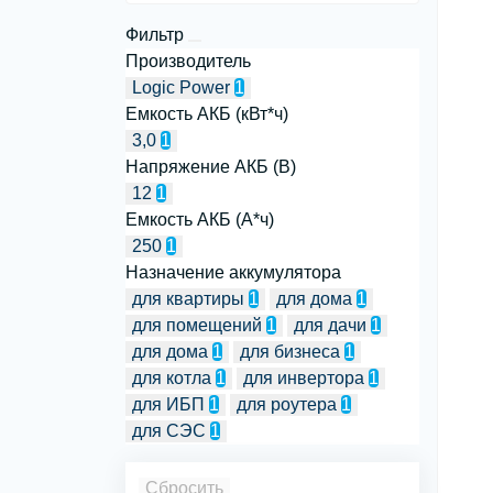
(2)
Фильтр
Аксессуары для аккумуляторов (6)
Производитель
Logic Power
1
Крепление для солнечных панелей (0)
Емкость АКБ (кВт*ч)
Система защиты СЭС (0)
3,0
1
Напряжение АКБ (В)
12
1
Емкость АКБ (А*ч)
250
1
Назначение аккумулятора
для квартиры
1
для дома
1
для помещений
1
для дачи
1
для дома
1
для бизнеса
1
для котла
1
для инвертора
1
для ИБП
1
для роутера
1
для СЭС
1
Сбросить