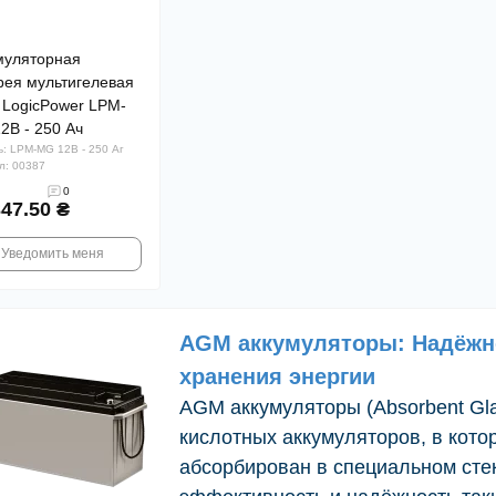
муляторная
рея мультигелевая
LogicPower LPM-
2В - 250 Ач
: LPM-MG 12В - 250 Аг
л: 00387
0
347.50 ₴
Уведомить меня
AGM аккумуляторы: Надёжн
хранения энергии
AGM аккумуляторы (Absorbent Gla
кислотных аккумуляторов, в кото
абсорбирован в специальном сте