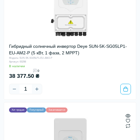
Гибридный солнечный инвертор Deye SUN-5K-SG05LP1-
EU-AM2-P (5 кВт, 1 фаза, 2 MPPT)
Модель: SUN-5K-SG05LP1-EU-AM2-P
Артикул: 00298
В наличии
0
38 377.50 ₴
Хит продаж
Популярный
Заканчивается