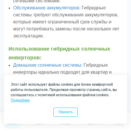
сетевыми системами.
Обслуживание аккумуляторов:
Гибридные
системы требуют обслуживания аккумуляторов,
которые имеют ограниченный срок службы и
могут потребовать замены после нескольких лет
эксплуатации.
Использование гибридных солнечных
инверторов:
Домашние солнечные системы:
Гибридные
инверторы идеально подходят для квартир и
частных домов, где требуется резервное питание
Этот сайт использует файлы cookies для более комфортной
и возможность снижения затрат на
работы пользователя. Продолжая просмотр страниц сайта, вы
электроэнергию.
соглашаетесь с политикой использования файлов cookies.
Коммерческие здания:
Используются в офисах и
Подробнее
предприятиях для снижения затрат на
Принять
энергетические ресурсы и обеспечения
0
0
резервного питания.
Каталог
Главная
Закладки
Сравнить
Контакты
Удаленные объекты:
Подходят для удаленных