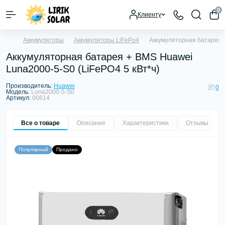
0
Клиенту
Аккумуляторы
Аккумуляторы LiFePo4
Аккумуляторная батарея +
Аккумуляторная батарея + BMS Huawei
Luna2000-5-S0 (LiFePO4 5 кВт*ч)
Производитель:
Huawei
0
Модель:
Luna2000-5-S0
Артикул:
00614
Все о товаре
Описание
Характеристики
Отзывы
0
Популярный
Продано