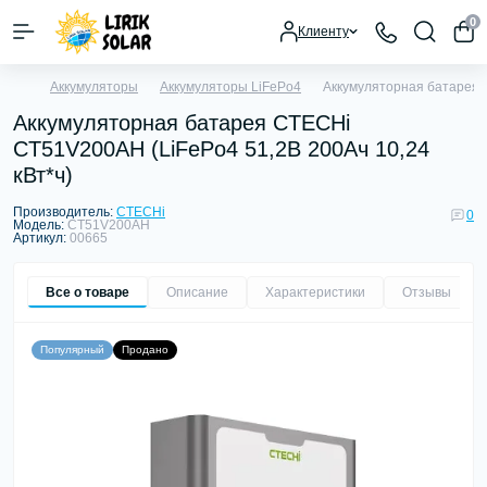
0
Клиенту
Аккумуляторы
Аккумуляторы LiFePo4
Аккумуляторная батарея 
Аккумуляторная батарея CTECHi
CT51V200AH (LiFePo4 51,2В 200Ач 10,24
кВт*ч)
Производитель:
CTECHi
0
Модель:
CT51V200AH
Артикул:
00665
Все о товаре
Описание
Характеристики
Отзывы
0
Популярный
Продано