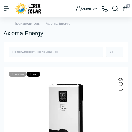
0
Клиенту
Производитель
Axioma Energy
Axioma Energy
Популярный
Продано