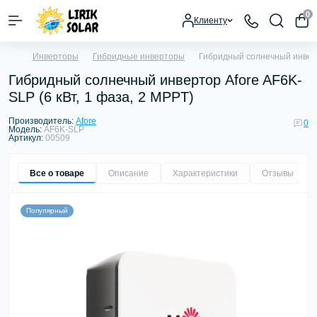
0
Клиенту
Инверторы
Гибридные инверторы
Гибридный солнечный инверто
Гибридный солнечный инвертор Afore AF6K-
SLP (6 кВт, 1 фаза, 2 MPPT)
Производитель:
Afore
0
Модель:
AF6K-SLP
Артикул:
00509
Все о товаре
Описание
Характеристики
Отзывы
0
Популярный