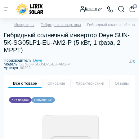
0
Клиенту
Инверторы
Гибридные инверторы
Гибридный солнечный инверт
Гибридный солнечный инвертор Deye SUN-
5K-SG05LP1-EU-AM2-P (5 кВт, 1 фаза, 2
MPPT)
Производитель:
Deye
0
Модель:
SUN-5K-SG05LP1-EU-AM2-P
Артикул:
00298
Все о товаре
Описание
Характеристики
Отзывы
0
Хит продаж
Популярный