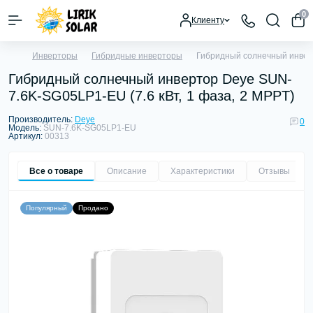
0
Клиенту
Инверторы
Гибридные инверторы
Гибридный солнечный инверт
Гибридный солнечный инвертор Deye SUN-
7.6K-SG05LP1-EU (7.6 кВт, 1 фаза, 2 MPPT)
Производитель:
Deye
0
Модель:
SUN-7.6K-SG05LP1-EU
Артикул:
00313
Все о товаре
Описание
Характеристики
Отзывы
0
Популярный
Продано