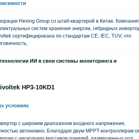
висимости
рпорации
Hexing Group
со штаб-квартирой в Китае. Компания
ллектуальных систем хранения энергии, гибридных инверто
oltek сертифицирована по стандартам CE, IEC, TUV, что
лговечность.
т технологии ИИ в свои системы мониторинга и
ivoltek HP3-10KD1
х условиях
нвертор с широким диапазоном входного напряжения,
полностью автономно. Благодаря двум MPPT-контроллерам о
ергию с нескольких массивов панелей, размещенных под