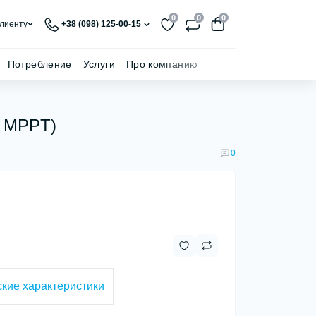
0
0
0
лиенту
+38 (098) 125-00-15
Потребление
Услуги
Про компанию
2 MPPT)
0
кие характеристики