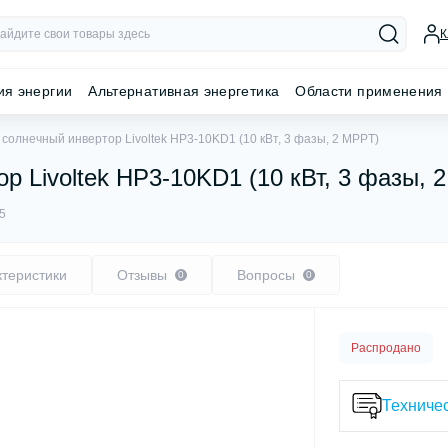
К
ия энергии
Альтернативная энергетика
Области применения
солнечный инвертор Livoltek HP3-10KD1 (10 кВт, 3 фазы, 2 MPPT)
р Livoltek HP3-10KD1 (10 кВт, 3 фазы, 
5
ктеристики
Отзывы
Вопросы
0
0
Распродано
Техничес