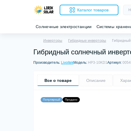
Каталог товаров
Солнечные электростанции
Системы хранен
Инверторы
Гибридные инверторы
Гибридный 
Гибридный солнечный инверто
Производитель:
Livoltek
Модель:
HP3-10KD1
Артикул:
0054
Все о товаре
Описание
Хара
Популярный
Продано