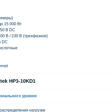
рекеры)
о 15 000 Вт
50 В DC
00 В / 230 В (трехфазное)
В DC
кислотные
rnet
tek HP3-10KD1
онального уровня
распределения нагрузки