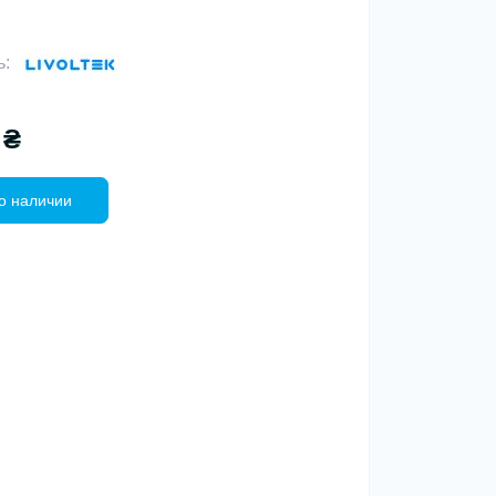
ь:
 ₴
о наличии