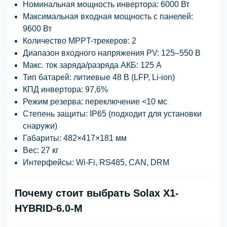
Номинальная мощность инвертора:
6000 Вт
Максимальная входная мощность с панелей:
9600 Вт
Количество MPPT-трекеров:
2
Диапазон входного напряжения PV:
125–550 В
Макс. ток заряда/разряда АКБ:
125 А
Тип батарей:
литиевые 48 В (LFP, Li-ion)
КПД инвертора:
97,6%
Режим резерва:
переключение <10 мс
Степень защиты:
IP65 (подходит для установки
снаружи)
Габариты:
482×417×181 мм
Вес:
27 кг
Интерфейсы:
Wi-Fi, RS485, CAN, DRM
Почему стоит выбрать Solax X1-
HYBRID-6.0-M