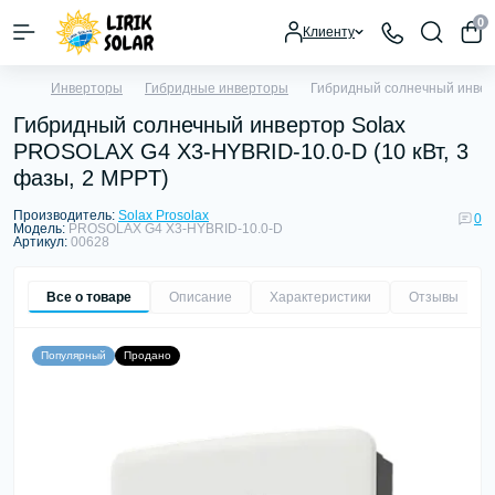
0
Клиенту
Инверторы
Гибридные инверторы
Гибридный солнечный инверт
Гибридный солнечный инвертор Solax
PROSOLAX G4 X3-HYBRID-10.0-D (10 кВт, 3
фазы, 2 MPPT)
Производитель:
Solax Prosolax
0
Модель:
PROSOLAX G4 X3-HYBRID-10.0-D
Артикул:
00628
Все о товаре
Описание
Характеристики
Отзывы
0
Популярный
Продано