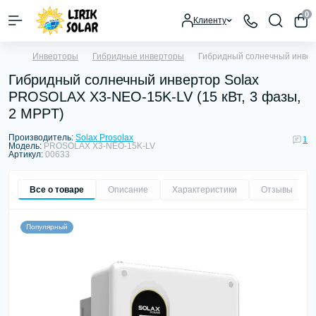
0
Клиенту
Инверторы
Гибридные инверторы
Гибридный солнечный инверт
Гибридный солнечный инвертор Solax
PROSOLAX X3-NEO-15K-LV (15 кВт, 3 фазы,
2 MPPT)
Производитель:
Solax Prosolax
1
Модель:
PROSOLAX X3-NEO-15K-LV
Артикул:
00633
Все о товаре
Описание
Характеристики
Отзывы
1
Популярный