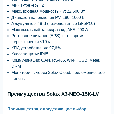
MPPT-трекеры:
2
Макс. входная мощность PV:
22 500 Вт
Диапазон напряжения PV:
180–1000 В
Аккумулятор:
48 В (низковольтные LiFePO₄)
Максимальный заряд/разряд АКБ:
290 А
Резервное питание (EPS):
есть, время
переключения <10 мс
КПД устройства:
до 97,6%
Класс защиты:
IP65
Коммуникации:
CAN, RS485, Wi-Fi, USB, Meter,
DRM
Мониторинг:
через Solax Cloud, приложение, веб-
панель
Преимущества Solax X3-NEO-15K-LV
Преимущества, определяющие выбор