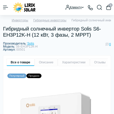
0
Клиенту
Инверторы
Гибридные инверторы
Гибридный солнечный инверт
Гибридный солнечный инвертор Solis S6-
EH3P12K-H (12 кВт, 3 фазы, 2 MPPT)
Производитель:
Solis
0
Модель:
S6-EH3P12K-H
Артикул:
00501
Все о товаре
Описание
Характеристики
Отзывы
0
Популярный
Продано