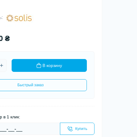
ь:
0 ₴
В корзину
Быстрый заказ
р в 1 клик:
Купить