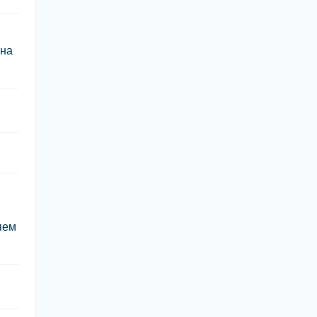
 на
яем