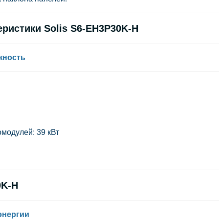
ристики Solis S6-EH3P30K-H
жность
омодулей:
39 кВт
0K-H
энергии