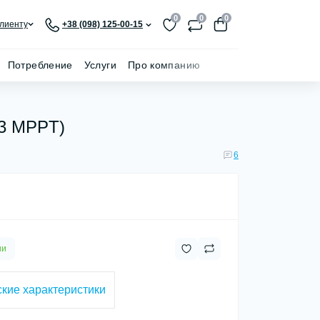
0
0
0
лиенту
+38 (098) 125-00-15
Потребление
Услуги
Про компанию
 3 MPPT)
6
ии
кие характеристики