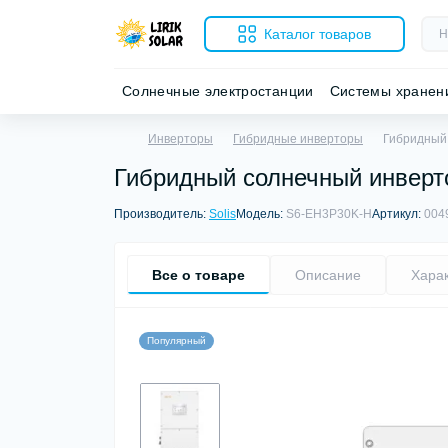
Каталог товаров
Солнечные электростанции
Системы хранен
Инверторы
Гибридные инверторы
Гибридный 
Гибридный солнечный инверто
Производитель:
Solis
Модель:
S6-EH3P30K-H
Артикул:
004
Все о товаре
Описание
Хара
Популярный