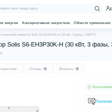
К
ия энергии
Альтернативная энергетика
Области применения
солнечный инвертор Solis S6-EH3P30K-H (30 кВт, 3 фазы, 3 MPPT)
р Solis S6-EH3P30K-H (30 кВт, 3 фазы,
97
ктеристики
Отзывы
Вопросы
6
0
Есть в налич
Техничес