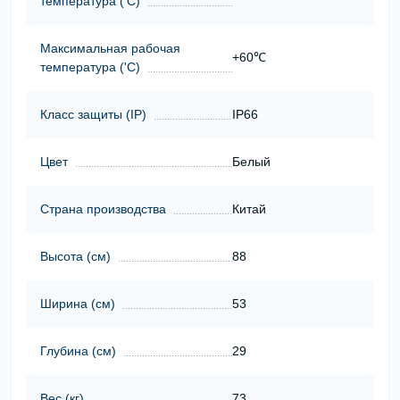
температура ('С)
Максимальная рабочая
+60℃
температура ('С)
Класс защиты (ІР)
IP66
Цвет
Белый
Страна производства
Китай
Высота (cм)
88
Ширина (cм)
53
Глубина (cм)
29
Вес (кг)
73