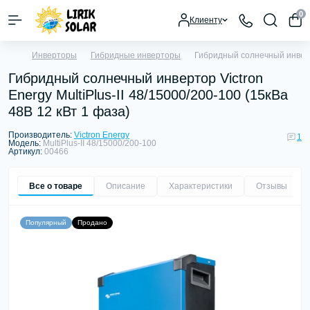
0
Клиенту
Инверторы
Гибридные инверторы
Гибридный солнечный инвертор
Гибридный солнечный инвертор Victron
Energy MultiPlus-II 48/15000/200-100 (15кВа
48В 12 кВт 1 фаза)
Производитель:
Victron Energy
1
Модель:
MultiPlus-II 48/15000/200-100
Артикул:
00466
Все о товаре
Описание
Характеристики
Отзывы
1
Популярный
Продано