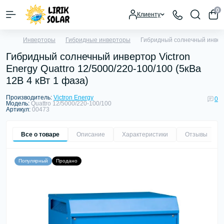
0
Клиенту
Инверторы
Гибридные инверторы
Гибридный солнечный инверто
Гибридный солнечный инвертор Victron
Energy Quattro 12/5000/220-100/100 (5кВа
12В 4 кВт 1 фаза)
Производитель:
Victron Energy
0
Модель:
Quattro 12/5000/220-100/100
Артикул:
00473
Все о товаре
Описание
Характеристики
Отзывы
0
Популярный
Продано