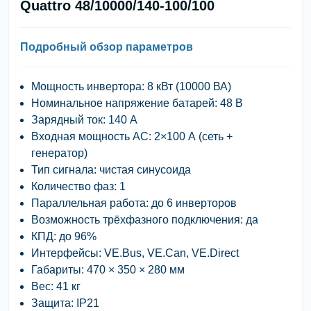
Quattro 48/10000/140-100/100
Подробный обзор параметров
Мощность инвертора:
8 кВт (10000 ВА)
Номинальное напряжение батарей:
48 В
Зарядный ток:
140 А
Входная мощность AC:
2×100 А (сеть +
генератор)
Тип сигнала:
чистая синусоида
Количество фаз:
1
Параллельная работа:
до 6 инверторов
Возможность трёхфазного подключения:
да
КПД:
до 96%
Интерфейсы:
VE.Bus, VE.Can, VE.Direct
Габариты:
470 × 350 × 280 мм
Вес:
41 кг
Защита:
IP21