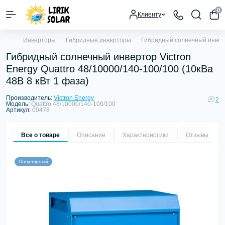
0
Клиенту
Инверторы
Гибридные инверторы
Гибридный солнечный инверто
Гибридный солнечный инвертор Victron
Energy Quattro 48/10000/140-100/100 (10кВа
48В 8 кВт 1 фаза)
Производитель:
Victron Energy
2
Модель:
Quattro 48/10000/140-100/100
Артикул:
00478
Все о товаре
Описание
Характеристики
Отзывы
2
Популярный