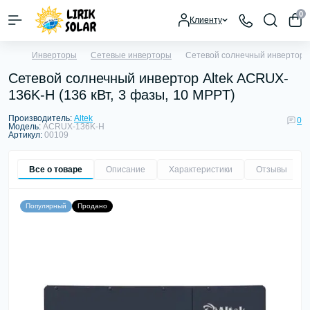
0
Клиенту
Инверторы
Сетевые инверторы
Сетевой солнечный инвертор A
Сетевой солнечный инвертор Altek ACRUX-
136K-H (136 кВт, 3 фазы, 10 MPPT)
Производитель:
Altek
0
Модель:
ACRUX-136K-H
Артикул:
00109
Все о товаре
Описание
Характеристики
Отзывы
0
Популярный
Продано