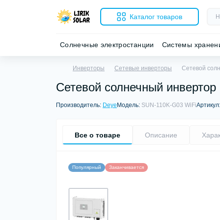
Каталог товаров
Солнечные электростанции
Системы хранен
Инверторы
Сетевые инверторы
Сетевой солн
Сетевой солнечный инвертор 
Производитель:
Deye
Модель:
SUN-110K-G03 WiFi
Артикул
Все о товаре
Описание
Хара
Популярный
Заканчивается