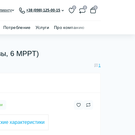
0
0
0
лиенту
+38 (098) 125-00-15
Потребление
Услуги
Про компанию
зы, 6 MPPT)
1
ии
кие характеристики