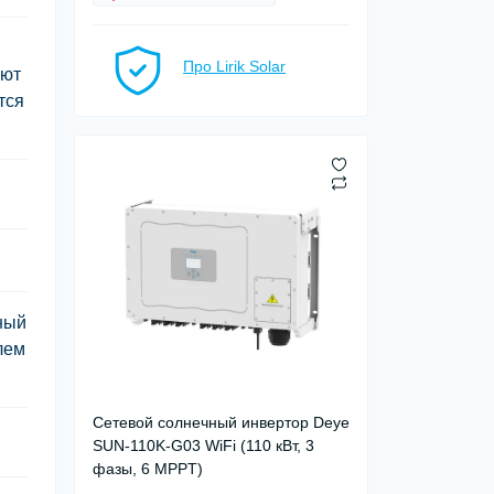
Про Lirik Solar
уют
тся
ный
лем
Сетевой солнечный инвертор Deye
SUN-110K-G03 WiFi (110 кВт, 3
фазы, 6 MPPT)