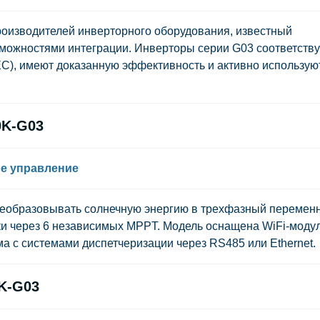
роизводителей инверторного оборудования, известный
можностями интеграции. Инверторы серии G03 соответств
C), имеют доказанную эффективность и активно использую
0K-G03
ое управление
реобразовывать солнечную энергию в трехфазный перемен
ки через 6 независимых MPPT. Модель оснащена WiFi-моду
а с системами диспетчеризации через RS485 или Ethernet.
K-G03