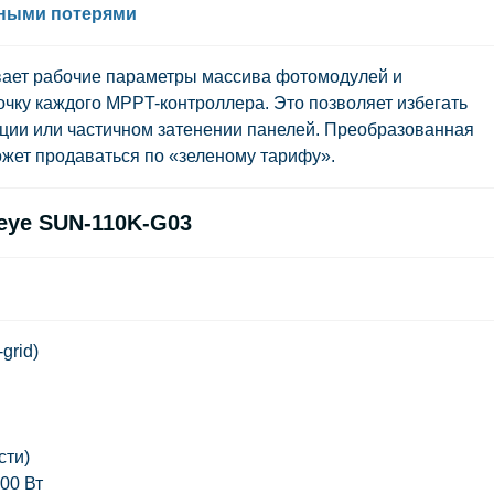
ьными потерями
ает рабочие параметры массива фотомодулей и
очку каждого MPPT-контроллера. Это позволяет избегать
ции или частичном затенении панелей. Преобразованная
ожет продаваться по «зеленому тарифу».
eye SUN-110K-G03
grid)
сти)
00 Вт