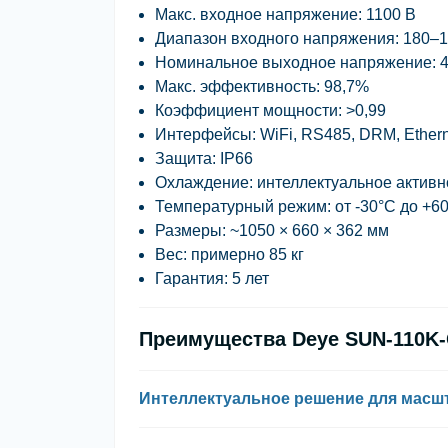
Макс. входное напряжение:
1100 В
Диапазон входного напряжения:
180–1
Номинальное выходное напряжение:
4
Макс. эффективность:
98,7%
Коэффициент мощности:
>0,99
Интерфейсы:
WiFi, RS485, DRM, Ether
Защита:
IP66
Охлаждение:
интеллектуальное активн
Температурный режим:
от -30°C до +6
Размеры:
~1050 × 660 × 362 мм
Вес:
примерно 85 кг
Гарантия:
5 лет
Преимущества Deye SUN-110K
Интеллектуальное решение для мас