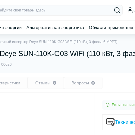
К
ия энергии
Альтернативная энергетика
Области применения
ечный инвертор Deye SUN-110K-G03 WiFi (110 кВт, 3 фазы, 6 MPPT)
Deye SUN-110K-G03 WiFi (110 кВт, 3 фа
:
00026
ктеристики
Отзывы
Вопросы
1
0
Есть в налич
Техничес