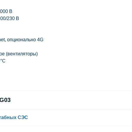
000 В
00/230 В
net, опционально 4G
ое (вентиляторы)
0°C
-G03
штабных СЭС