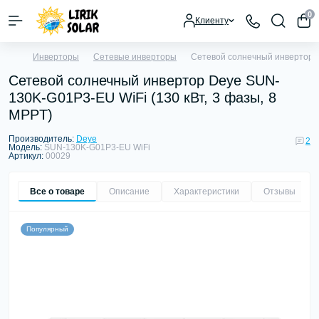
0
Клиенту
Инверторы
Сетевые инверторы
Сетевой солнечный инвертор D
Сетевой солнечный инвертор Deye SUN-
130K-G01P3-EU WiFi (130 кВт, 3 фазы, 8
MPPT)
Производитель:
Deye
2
Модель:
SUN-130K-G01P3-EU WiFi
Артикул:
00029
Все о товаре
Описание
Характеристики
Отзывы
2
Популярный